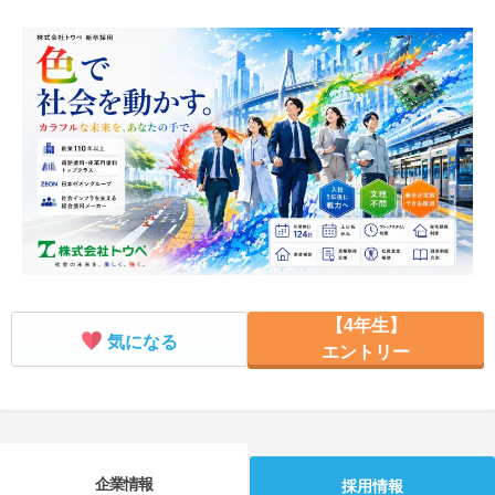
就活支援
就活コラム
就活ノウハウが満載！
お役立ち記事・相談室など
適職診断
就活チャンネル
あなたに合う仕事を診断！
動画で対策講座をチェック
就活ニュースペーパー
よくある質問
就活時事ニュースを更新
不明点があればこちら
【4年生】
気になる
エントリー
企業情報
採用情報