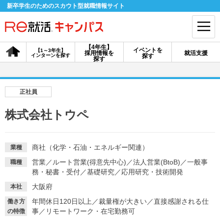
新卒学生のためのスカウト型就職情報サイト
【4年生】
イベントを
【1～3年生】
採用情報を
就活支援
インターンを探す
探す
会員登録
ログイン
探す
会員ID・パスワードを忘れた方はこちら
正社員
探す
株式会社トウペ
【4年生】
【4年生】
【1～3年生】
採用情報を探す
説明会を探す
インターンを探す
商社（化学・石油・エネルギー関連）
業種
営業
／
ルート営業(得意先中心)
／
法人営業(BtoB)
／
一般事
職種
務・秘書・受付
／
基礎研究
／
応用研究・技術開発
イベントを探す
スカウト
お知らせ
大阪府
本社
年間休日120日以上
／
裁量権が大きい
／
直接感謝される仕
働き方
事
／
リモートワーク・在宅勤務可
就活ノウハウ・サポート
の特徴