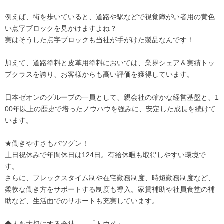
例えば、街を歩いていると、道路や駅などで視覚障がい者用の黄色
い点字ブロックを見かけますよね？
実はそうした点字ブロックも当社が手がけた製品なんです！
加えて、道路塗料と皮革用塗料においては、業界シェア＆実績トッ
プクラスを誇り、お客様からも高い評価を獲得しています。
日本ゼオンのグループの一員として、親会社の確かな経営基盤と、1
00年以上の歴史で培ったノウハウを強みに、安定した成長を続けて
います。
★働きやすさもバツグン！
土日祝休みで年間休日は124日。有給休暇も取得しやすい環境で
す。
さらに、フレックスタイム制や在宅勤務制度、時短勤務制度など、
柔軟な働き方をサポートする制度も導入。家賃補助や社員食堂の補
助など、生活面でのサポートも充実しています。
◆人を大切にする会社――「トウペ」