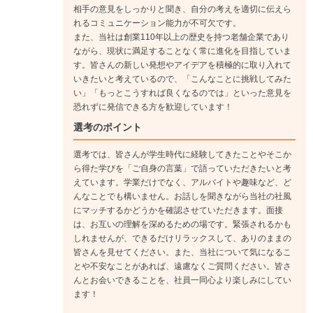
に向けたカスタマイズ提案など、営業としての専門性を高めて
相手の意見をしっかりと聞き、自分の考えを適切に伝えら
いきます。
れるコミュニケーション能力が不可欠です。
また、当社は創業110年以上の歴史を持つ老舗企業であり
ながら、現状に満足することなく常に進化を目指していま
技術系総合職
す。皆さんの新しい発想やアイデアを積極的に取り入れて
いきたいと考えているので、「こんなことに挑戦してみた
い」「もっとこうすれば良くなるのでは」といった意見を
入社後は先輩のサポートを通じて、塗料の基礎知識や分析機器
恐れずに発信できる方を歓迎しています！
の使い方を身に付けます。将来的には、自身のテーマを持って
選考のポイント
新製品の開発や改良に取り組むことができます。
選考では、皆さんが学生時代に経験してきたことやそこか
《入社1年目》
ら得た学びを「ご自身の言葉」で語っていただきたいと考
本社や工場での研修後、配属先で先輩の指導のもと、塗料の取
えています。学業だけでなく、アルバイトや趣味など、ど
り扱いや開発補助を経験します。早い段階から進捗報告の会議
んなことでも構いません。お話しを聞きながら当社の社風
（PDCA会議）にも参加し、研究開発の流れを学びます。
にマッチするかどうかを確認させていただきます。面接
↓
は、お互いの理解を深めるための場です。緊張されるかも
しれませんが、できるだけリラックスして、ありのままの
《入社2年目》
皆さんを見せてください。また、当社について気になるこ
上司と相談のうえ、自分自身の目標（課題）を設定し、テーマ
とや不安なことがあれば、遠慮なくご質問ください。皆さ
に沿った研究をスタートします。自分で考えた試験方法を試
んとお会いできることを、社員一同心より楽しみにしてい
し、結果を分析しながら、着実に技術者としてのスキルを磨い
ます！
ていきます。