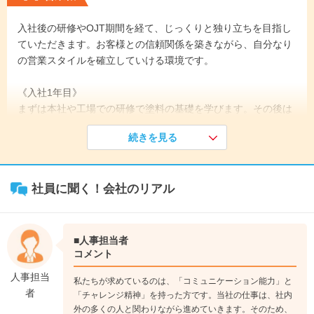
入社後の研修やOJT期間を経て、じっくりと独り立ちを目指し
ていただきます。お客様との信頼関係を築きながら、自分なり
の営業スタイルを確立していける環境です。
《入社1年目》
まずは本社や工場での研修で塗料の基礎を学びます。その後は
先輩社員に同行し、お客様との関わり方や提案のノウハウを実
続きを見る
践的に習得します。わからないことはすぐに質問できる環境で
す。
↓
社員に聞く！会社のリアル
《入社2年目》
独り立ちし、自分でお客様を担当するようになります。先輩の
サポートを受けながら、お客様のニーズを的確にヒアリング
し、最適な塗料の提案に挑戦していきます。
■人事担当者
↓
コメント
《入社3年目》
人事担当
私たちが求めているのは、「コミュニケーション能力」と
担当するお客様の数も増え、より深く入り込んだ提案ができる
者
「チャレンジ精神」を持った方です。当社の仕事は、社内
ようになります。技術部門と連携しながら、お客様の課題解決
外の多くの人と関わりながら進めていきます。そのため、