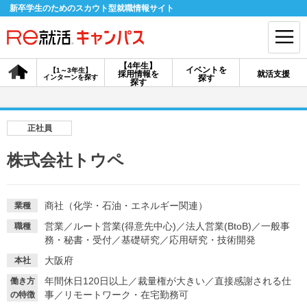
新卒学生のためのスカウト型就職情報サイト
【4年生】
イベントを
【1～3年生】
採用情報を
就活支援
インターンを探す
探す
会員登録
ログイン
探す
会員ID・パスワードを忘れた方はこちら
正社員
探す
株式会社トウペ
【4年生】
【4年生】
【1～3年生】
採用情報を探す
説明会を探す
インターンを探す
商社（化学・石油・エネルギー関連）
業種
営業
／
ルート営業(得意先中心)
／
法人営業(BtoB)
／
一般事
職種
務・秘書・受付
／
基礎研究
／
応用研究・技術開発
イベントを探す
スカウト
お知らせ
大阪府
本社
年間休日120日以上
／
裁量権が大きい
／
直接感謝される仕
働き方
事
／
リモートワーク・在宅勤務可
就活ノウハウ・サポート
の特徴