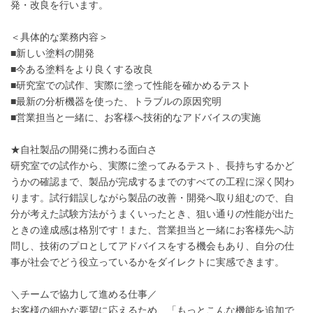
発・改良を行います。
＜具体的な業務内容＞
■新しい塗料の開発
■今ある塗料をより良くする改良
■研究室での試作、実際に塗って性能を確かめるテスト
■最新の分析機器を使った、トラブルの原因究明
■営業担当と一緒に、お客様へ技術的なアドバイスの実施
★自社製品の開発に携わる面白さ
研究室での試作から、実際に塗ってみるテスト、長持ちするかど
うかの確認まで、製品が完成するまでのすべての工程に深く関わ
ります。試行錯誤しながら製品の改善・開発へ取り組むので、自
分が考えた試験方法がうまくいったとき、狙い通りの性能が出た
ときの達成感は格別です！また、営業担当と一緒にお客様先へ訪
問し、技術のプロとしてアドバイスをする機会もあり、自分の仕
事が社会でどう役立っているかをダイレクトに実感できます。
＼チームで協力して進める仕事／
お客様の細かな要望に応えるため、「もっとこんな機能を追加で