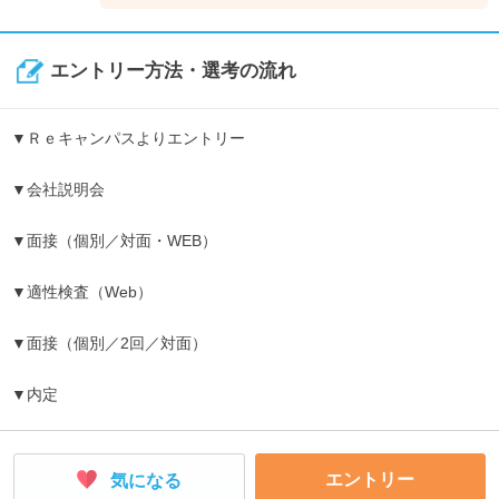
↓
《入社3年目》
新製品の開発や既存製品の改良プロジェクトにおいて、中心的
エントリー方法・選考の流れ
な役割を担うようになります。営業と同行してお客様へ技術的
な説明を行うなど、活躍の場がさらに広がります。
▼Ｒｅキャンパスよりエントリー
▼会社説明会
▼面接（個別／対面・WEB）
▼適性検査（Web）
▼面接（個別／2回／対面）
▼内定
エントリー
気になる