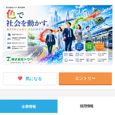
就活支援
就活コラム
就活ノウハウが満載！
お役立ち記事・相談室など
適職診断
就活チャンネル
あなたに合う仕事を診断！
動画で対策講座をチェック
就活ニュースペーパー
よくある質問
就活時事ニュースを更新
不明点があればこちら
エントリー
気になる
採用情報
企業情報