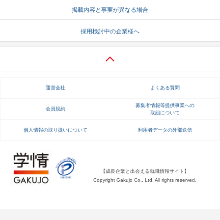
掲載内容と事実が異なる場合
就活支援
就活コラム
採用検討中の企業様へ
就活ノウハウが満載！
お役立ち記事・相談室など
適職診断
就活チャンネル
あなたに合う仕事を診断！
動画で対策講座をチェック
運営会社
よくある質問
就活ニュースペーパー
よくある質問
就活時事ニュースを更新
不明点があればこちら
募集者情報等提供事業への
会員規約
取組について
個人情報の取り扱いについて
利用者データの外部送信
【成長企業と出会える就職情報サイト】
Copyright Gakujo Co., Ltd. All rights reserved.