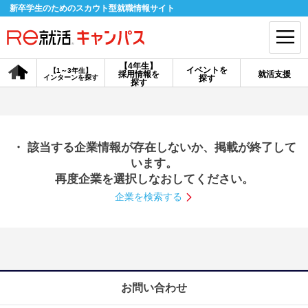
新卒学生のためのスカウト型就職情報サイト
【4年生】
イベントを
【1～3年生】
採用情報を
就活支援
インターンを探す
探す
会員登録
ログイン
探す
会員ID・パスワードを忘れた方はこちら
・ 該当する企業情報が存在しないか、掲載が終了して
探す
います。
再度企業を選択しなおしてください。
企業を検索する
【4年生】
【4年生】
【1～3年生】
採用情報を探す
説明会を探す
インターンを探す
イベントを探す
スカウト
お知らせ
お問い合わせ
就活ノウハウ・サポート