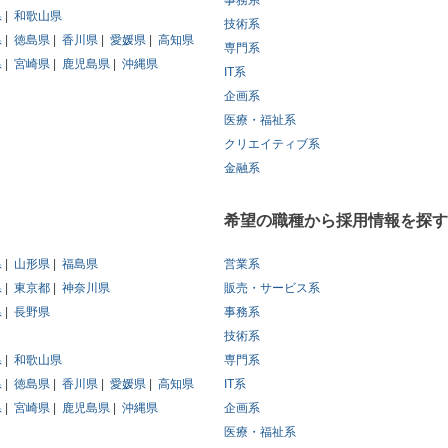
事務系
県
和歌山県
技術系
県
徳島県
香川県
愛媛県
高知県
専門系
県
宮崎県
鹿児島県
沖縄県
IT系
企画系
医療・福祉系
クリエイティブ系
金融系
希望の職種から採用情報を探す
県
山形県
福島県
営業系
県
東京都
神奈川県
販売・サービス系
県
長野県
事務系
技術系
県
和歌山県
専門系
県
徳島県
香川県
愛媛県
高知県
IT系
県
宮崎県
鹿児島県
沖縄県
企画系
医療・福祉系