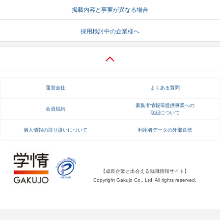
掲載内容と事実が異なる場合
就活支援
就活コラム
採用検討中の企業様へ
就活ノウハウが満載！
お役立ち記事・相談室など
適職診断
就活チャンネル
あなたに合う仕事を診断！
動画で対策講座をチェック
運営会社
よくある質問
就活ニュースペーパー
よくある質問
就活時事ニュースを更新
不明点があればこちら
募集者情報等提供事業への
会員規約
取組について
個人情報の取り扱いについて
利用者データの外部送信
【成長企業と出会える就職情報サイト】
Copyright Gakujo Co., Ltd. All rights reserved.