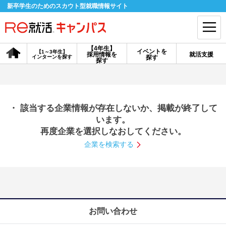
新卒学生のためのスカウト型就職情報サイト
【4年生】
イベントを
【1～3年生】
採用情報を
就活支援
インターンを探す
探す
会員登録
ログイン
探す
会員ID・パスワードを忘れた方はこちら
・ 該当する企業情報が存在しないか、掲載が終了して
探す
います。
再度企業を選択しなおしてください。
企業を検索する
【4年生】
【4年生】
【1～3年生】
採用情報を探す
説明会を探す
インターンを探す
イベントを探す
スカウト
お知らせ
お問い合わせ
就活ノウハウ・サポート