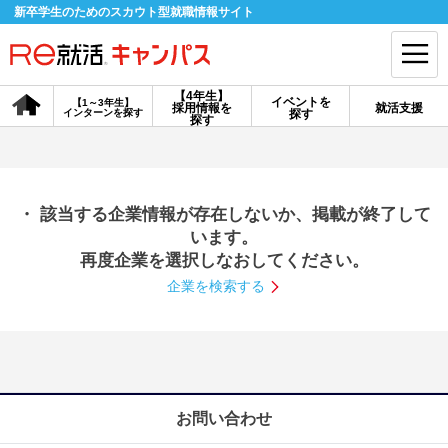
新卒学生のためのスカウト型就職情報サイト
【4年生】
イベントを
【1～3年生】
採用情報を
就活支援
インターンを探す
探す
会員登録
ログイン
探す
会員ID・パスワードを忘れた方はこちら
・ 該当する企業情報が存在しないか、掲載が終了して
探す
います。
再度企業を選択しなおしてください。
企業を検索する
【4年生】
【4年生】
【1～3年生】
採用情報を探す
説明会を探す
インターンを探す
イベントを探す
スカウト
お知らせ
お問い合わせ
就活ノウハウ・サポート