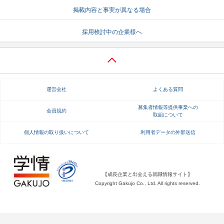
掲載内容と事実が異なる場合
就活支援
就活コラム
採用検討中の企業様へ
就活ノウハウが満載！
お役立ち記事・相談室など
適職診断
就活チャンネル
あなたに合う仕事を診断！
動画で対策講座をチェック
運営会社
よくある質問
就活ニュースペーパー
よくある質問
就活時事ニュースを更新
不明点があればこちら
募集者情報等提供事業への
会員規約
取組について
個人情報の取り扱いについて
利用者データの外部送信
【成長企業と出会える就職情報サイト】
Copyright Gakujo Co., Ltd. All rights reserved.