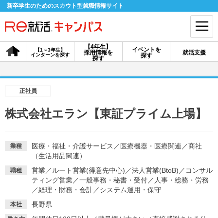
新卒学生のためのスカウト型就職情報サイト
【4年生】
イベントを
【1～3年生】
採用情報を
就活支援
インターンを探す
探す
会員登録
ログイン
探す
会員ID・パスワードを忘れた方はこちら
正社員
探す
株式会社エラン【東証プライム上場】
【4年生】
【4年生】
【1～3年生】
採用情報を探す
説明会を探す
インターンを探す
医療・福祉・介護サービス
／
医療機器・医療関連
／
商社
業種
（生活用品関連）
営業
／
ルート営業(得意先中心)
／
法人営業(BtoB)
／
コンサル
職種
イベントを探す
ティング営業
／
一般事務・秘書・受付
スカウト
／
人事・総務・労務
お知らせ
／
経理・財務・会計
／
システム運用・保守
長野県
本社
就活ノウハウ・サポート