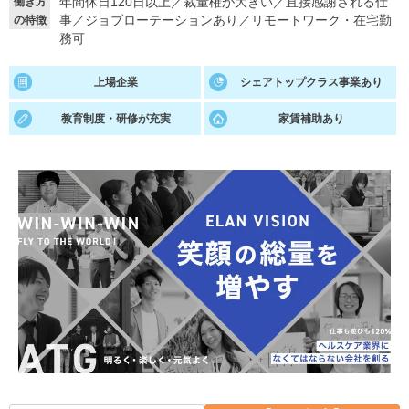
年間休日120日以上
／
裁量権が大きい
／
直接感謝される仕
働き方
事
／
ジョブローテーションあり
／
リモートワーク・在宅勤
の特徴
就活支援
就活コラム
務可
就活ノウハウが満載！
お役立ち記事・相談室など
上場企業
シェアトップクラス事業あり
適職診断
就活チャンネル
教育制度・研修が充実
家賃補助あり
あなたに合う仕事を診断！
動画で対策講座をチェック
就活ニュースペーパー
よくある質問
就活時事ニュースを更新
不明点があればこちら