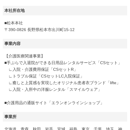
本社所在地
■松本本社
〒390-0826 長野県松本市出川町15-12
事業内容
【介護医療関連事業】
■手ぶらで入退院ができる日用品レンタルサービス「CSセット」
∟入院・介護費用保証「CSセットR」
∟トラブル保証「CSセットLC入院保証」
∟癒しと上質感を実現したオリジナル患者衣ブランド「lifte」
∟入院・入所中の洋服レンタル「スマイルウェア」
■介護用品の通販サイト「エランオンラインショップ」
事業所
北海道、青森、秋田、岩手、宮城、福島、東京、千葉、埼玉、神