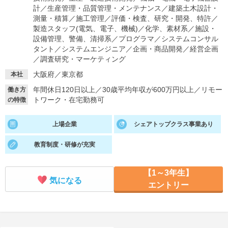
計
／
生産管理・品質管理・メンテナンス
／
建築土木設計・
就活支援
就活コラム
測量・積算
／
施工管理
／
評価・検査、研究・開発、特許
／
製造スタッフ(電気、電子、機械)
／
化学、素材系
／
施設・
就活ノウハウが満載！
お役立ち記事・相談室など
設備管理、警備、清掃系
／
プログラマ
／
システムコンサル
タント
／
システムエンジニア
／
企画・商品開発
／
経営企画
適職診断
就活チャンネル
／
調査研究・マーケティング
あなたに合う仕事を診断！
動画で対策講座をチェック
大阪府／東京都
本社
年間休日120日以上
／
30歳平均年収が600万円以上
／
リモー
働き方
就活ニュースペーパー
よくある質問
トワーク・在宅勤務可
の特徴
就活時事ニュースを更新
不明点があればこちら
上場企業
シェアトップクラス事業あり
教育制度・研修が充実
【1～3年生】
気になる
エントリー