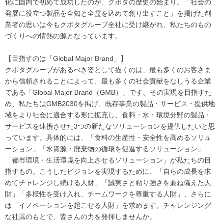
化に国内で初めて成功したのが、クボタの歴史の始まり。「社会の
発展に役立つ製品を全知と全霊を込めて創り出すこと」を掲げた創
業者の思いは今もクボタグループ全社に受け継がれ、私たちのもの
づくりへの情熱の源となっています。
【目指すのは「Global Major Brand」】
クボタグループがあるべき姿として描くのは、最も多くのお客さま
から信頼されることによって、最も多くの社会貢献をなしうる企業
である「Global Major Brand（GMB）」です。その実現を目指すた
め、私たちはGMB2030を掲げ、既存事業の製品・サービス・提供地
域をより社会に適合する形に拡充し、食料・水・環境分野の製品・
サービスを連携させた3つの新たなソリューションを提供したいと思
っています。具体的には、「食料の生産性・安全性を高めるソリュ
ーション」「水資源・廃棄物の循環を促進するソリューション」
「都市環境・生活環境を向上させるソリューション」が私たちの目
指すもの。こうしたビジョンを実現するために、「自らの成長を求
めてチャレンジし続ける人財」「誠実さと粘り強さを兼ね備えた人
財」「多様性を受け入れ、チームワークを尊重する人財」、さらに
は「イノベーションを起こせる人財」を求めます。チャレンジング
な社風のもとで、皆さんの力を発揮しませんか。