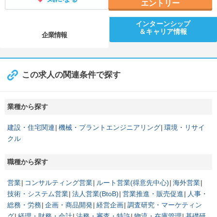
エントリー
インターンシップ
＆キャリア情報
企業情報
この求人の関連条件で探す
業種から探す
建設・住宅関連
機械・プラントエンジニアリング
環境・リサイ
クル
職種から探す
営業
コンサルティング営業
ルート営業(得意先中心)
海外営業
技術・システム営業
法人営業(BtoB)
営業推進・販売促進
人事・
総務・労務
企画・商品開発
経営企画
調査研究・マーケティン
グ
経理・財務・会計
法務・審査・特許
物流・在庫管理
基礎研