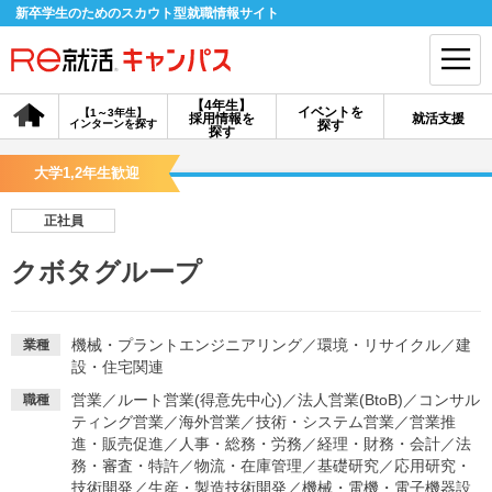
新卒学生のためのスカウト型就職情報サイト
【4年生】
イベントを
【1～3年生】
採用情報を
就活支援
インターンを探す
探す
会員登録
ログイン
探す
大学1,2年生歓迎
会員ID・パスワードを忘れた方はこちら
正社員
探す
クボタグループ
【4年生】
【4年生】
【1～3年生】
採用情報を探す
説明会を探す
インターンを探す
機械・プラントエンジニアリング
／
環境・リサイクル
／
建
業種
設・住宅関連
営業
／
ルート営業(得意先中心)
／
法人営業(BtoB)
／
コンサル
職種
イベントを探す
スカウト
お知らせ
ティング営業
／
海外営業
／
技術・システム営業
／
営業推
進・販売促進
／
人事・総務・労務
／
経理・財務・会計
／
法
務・審査・特許
／
物流・在庫管理
／
基礎研究
／
応用研究・
就活ノウハウ・サポート
技術開発
／
生産・製造技術開発
／
機械・電機・電子機器設