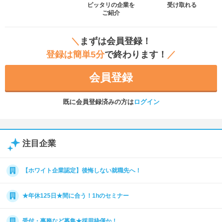
ピッタリの企業を
受け取れる
ご紹介
＼
まずは会員登録！
登録は簡単5分
で終わります！
／
会員登録
既に会員登録済みの方は
ログイン
注目企業
【ホワイト企業認定】後悔しない就職先へ！
★年休125日★間に合う！1hのセミナー
受付・事務など募集★採用枠僅か！