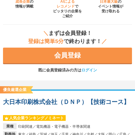
成長企業
の
AIによる
日本最大級
の
情報が満載
レコメンド
で
イベント
情報が
ピッタリの企業を
受け取れる
ご紹介
＼
まずは会員登録！
登録は簡単5分
で終わります！
／
会員登録
既に会員登録済みの方は
ログイン
優良厳選企業
大日本印刷株式会社（ＤＮＰ）【技術コース】
人気企業ランキングノミネート
業種
印刷関連／電気機器・電子機器・半導体関連
勤務地
東京／福島／茨城／埼玉／千葉／神奈川／京都／大阪／岡山／広島／