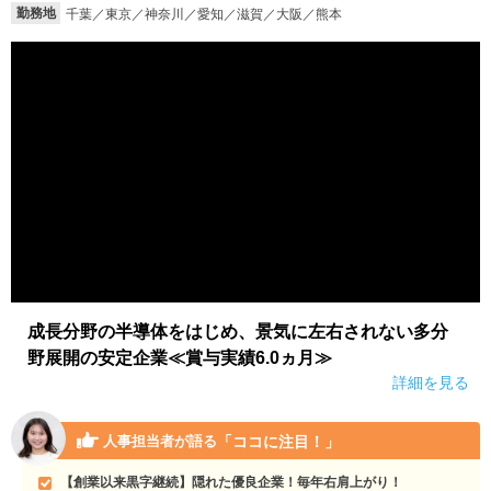
勤務地
千葉／東京／神奈川／愛知／滋賀／大阪／熊本
就活支援
就活コラム
就活ノウハウが満載！
お役立ち記事・相談室など
適職診断
就活チャンネル
あなたに合う仕事を診断！
動画で対策講座をチェック
就活ニュースペーパー
よくある質問
就活時事ニュースを更新
不明点があればこちら
成長分野の半導体をはじめ、景気に左右されない多分
野展開の安定企業≪賞与実績6.0ヵ月≫
詳細を見る
「ココに注目！」
人事担当者が語る
【創業以来黒字継続】隠れた優良企業！毎年右肩上がり！