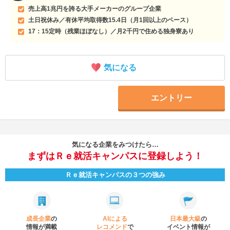
売上高1兆円を誇る大手メーカーのグループ企業
土日祝休み／有休平均取得数15.4日（月1回以上のペース）
17：15定時（残業ほぼなし）／月2千円で住める独身寮あり
気になる
エントリー
気になる企業をみつけたら…
まずはＲｅ就活キャンパスに登録しよう！
Ｒｅ就活キャンパスの３つの強み
成長企業
の
AIによる
日本最大級
の
情報が満載
レコメンド
で
イベント
情報が