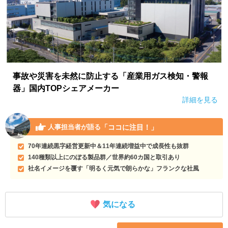
事故や災害を未然に防止する「産業用ガス検知・警報
器」国内TOPシェアメーカー
詳細を見る
「ココに注目！」
人事担当者が語る
70年連続黒字経営更新中＆11年連続増益中で成長性も抜群
140種類以上にのぼる製品群／世界約60カ国と取引あり
社名イメージを覆す「明るく元気で朗らかな」フランクな社風
気になる