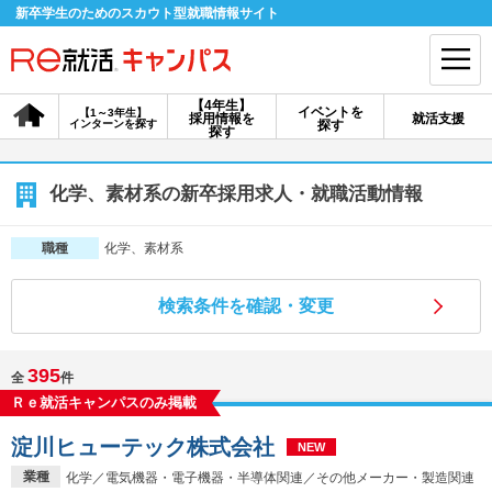
新卒学生のためのスカウト型就職情報サイト
【4年生】
イベントを
【1～3年生】
採用情報を
就活支援
インターンを探す
探す
会員登録
ログイン
探す
会員ID・パスワードを忘れた方はこちら
化学、素材系の新卒採用求人・就職活動情報
探す
化学、素材系
職種
検索条件を確認・変更
【4年生】
【4年生】
【1～3年生】
採用情報を探す
説明会を探す
インターンを探す
395
全
件
Ｒｅ就活キャンパスのみ掲載
イベントを探す
スカウト
お知らせ
淀川ヒューテック株式会社
NEW
就活ノウハウ・サポート
業種
化学／電気機器・電子機器・半導体関連／その他メーカー・製造関連