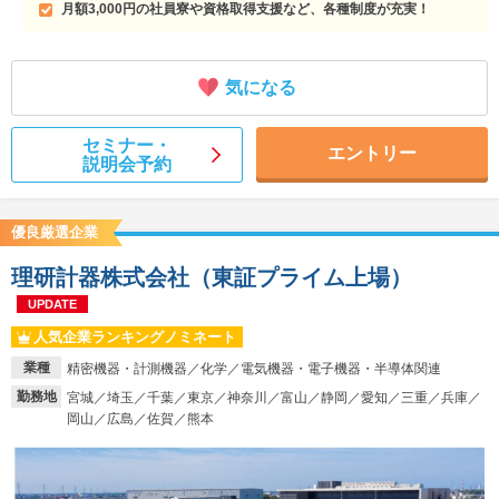
月額3,000円の社員寮や資格取得支援など、各種制度が充実！
気になる
セミナー・
エントリー
説明会予約
優良厳選企業
理研計器株式会社（東証プライム上場）
UPDATE
人気企業ランキングノミネート
業種
精密機器・計測機器／化学／電気機器・電子機器・半導体関連
勤務地
宮城／埼玉／千葉／東京／神奈川／富山／静岡／愛知／三重／兵庫／
岡山／広島／佐賀／熊本