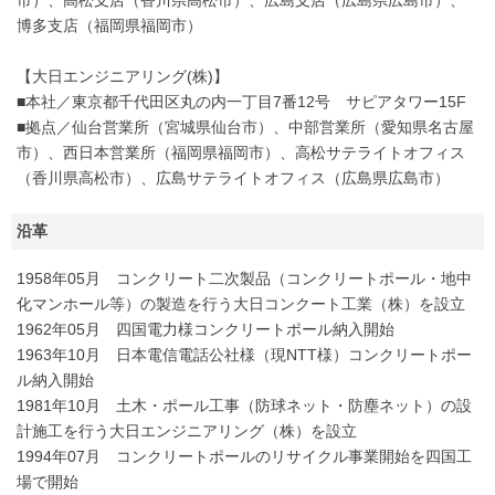
博多支店（福岡県福岡市）
【大日エンジニアリング(株)】
■本社／東京都千代田区丸の内一丁目7番12号 サピアタワー15F
■拠点／仙台営業所（宮城県仙台市）、中部営業所（愛知県名古屋
市）、西日本営業所（福岡県福岡市）、高松サテライトオフィス
（香川県高松市）、広島サテライトオフィス（広島県広島市）
沿革
1958年05月 コンクリート二次製品（コンクリートポール・地中
化マンホール等）の製造を行う大日コンクート工業（株）を設立
1962年05月 四国電力様コンクリートポール納入開始
1963年10月 日本電信電話公社様（現NTT様）コンクリートポー
ル納入開始
1981年10月 土木・ポール工事（防球ネット・防塵ネット）の設
計施工を行う大日エンジニアリング（株）を設立
1994年07月 コンクリートポールのリサイクル事業開始を四国工
場で開始