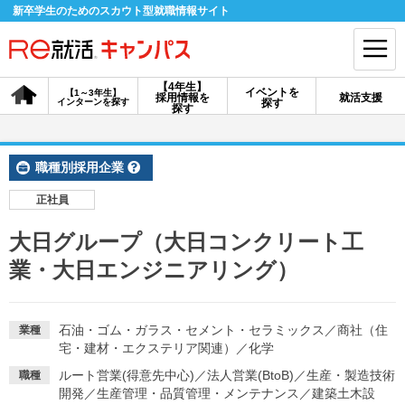
新卒学生のためのスカウト型就職情報サイト
【4年生】
イベントを
【1～3年生】
採用情報を
就活支援
インターンを探す
探す
会員登録
ログイン
探す
会員ID・パスワードを忘れた方はこちら
職種別採用企業
探す
正社員
大日グループ（大日コンクリート工
【4年生】
【4年生】
【1～3年生】
業・大日エンジニアリング）
採用情報を探す
説明会を探す
インターンを探す
石油・ゴム・ガラス・セメント・セラミックス
／
商社（住
業種
イベントを探す
スカウト
お知らせ
宅・建材・エクステリア関連）
／
化学
ルート営業(得意先中心)
／
法人営業(BtoB)
／
生産・製造技術
職種
就活ノウハウ・サポート
開発
／
生産管理・品質管理・メンテナンス
／
建築土木設