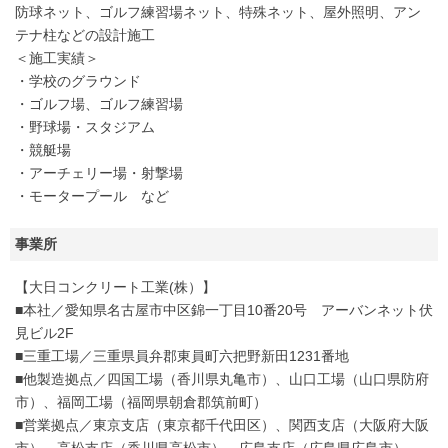
防球ネット、ゴルフ練習場ネット、特殊ネット、屋外照明、アン
テナ柱などの設計施工
＜施工実績＞
・学校のグラウンド
・ゴルフ場、ゴルフ練習場
・野球場・スタジアム
・競艇場
・アーチェリー場・射撃場
・モータープール など
事業所
【大日コンクリート工業(株）】
■本社／愛知県名古屋市中区錦一丁目10番20号 アーバンネット伏
見ビル2F
■三重工場／三重県員弁郡東員町六把野新田1231番地
■他製造拠点／四国工場（香川県丸亀市）、山口工場（山口県防府
市）、福岡工場（福岡県朝倉郡筑前町）
■営業拠点／東京支店（東京都千代田区）、関西支店（大阪府大阪
市）、高松支店（香川県高松市）、広島支店（広島県広島市）、