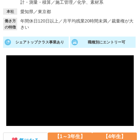
計・測量・積算
／
施工管理
／
化学、素材系
就活支援
就活コラム
愛知県／東京都
本社
就活ノウハウが満載！
お役立ち記事・相談室など
年間休日120日以上
／
月平均残業20時間未満
／
裁量権が大
働き方
きい
の特徴
適職診断
就活チャンネル
シェアトップクラス事業あり
職種別にエントリー可
あなたに合う仕事を診断！
動画で対策講座をチェック
就活ニュースペーパー
よくある質問
就活時事ニュースを更新
不明点があればこちら
【1～3年生】
【4年生】