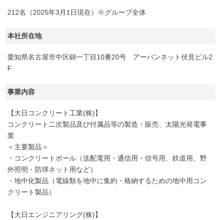
212名（2025年3月1日現在）※グループ全体
本社所在地
愛知県名古屋市中区錦一丁目10番20号 アーバンネット伏見ビル2
F
事業内容
【大日コンクリート工業(株)】
コンクリート二次製品及び付属品等の製造・販売、太陽光発電事
業
＜主要製品＞
・コンクリートポール（送配電用・通信用・信号用、鉄道用、野
外照明・防球ネット用など）
・地中化製品（電線類を地中に集約・格納するための地中用コン
クリート製品）
【大日エンジニアリング(株)】