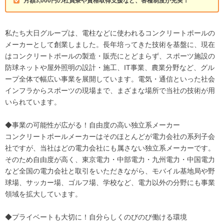
月額3,000円の社員寮や資格取得支援など、各種制度が充実！
私たち大日グループは、電柱などに使われるコンクリートポールの
メーカーとして創業しました。長年培ってきた技術を基盤に、現在
はコンクリートポールの製造・販売にとどまらず、スポーツ施設の
防球ネットや屋外照明の設計・施工、IT事業、農業分野など、グル
ープ全体で幅広い事業を展開しています。電気・通信といった社会
インフラからスポーツの現場まで、まざまな場所で当社の技術が用
いられています。
◆事業の可能性が広がる！自由度の高い独立系メーカー
コンクリートポールメーカーはそのほとんどが電力会社の系列子会
社ですが、当社はどの電力会社にも属さない独立系メーカーです。
そのため自由度が高く、東京電力・中部電力・九州電力・中国電力
など全国の電力会社と取引をいただきながら、モバイル基地局や野
球場、サッカー場、ゴルフ場、学校など、電力以外の分野にも事業
領域を拡大しています。
◆プライベートも大切に！自分らしくのびのび働ける環境