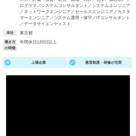
ログラマ
／
システムコンサルタント
／
システムエンジニア
就活支援
就活コラム
／
ネットワークエンジニア
／
セールスエンジニア
／
カスタ
マーエンジニア
／
システム運用・保守
／
ITコンサルタント
就活ノウハウが満載！
お役立ち記事・相談室など
／
データサイエンティスト
東京都
適職診断
就活チャンネル
本社
年間休日120日以上
働き方
あなたに合う仕事を診断！
動画で対策講座をチェック
の特徴
就活ニュースペーパー
よくある質問
上場企業
教育制度・研修が充実
就活時事ニュースを更新
不明点があればこちら