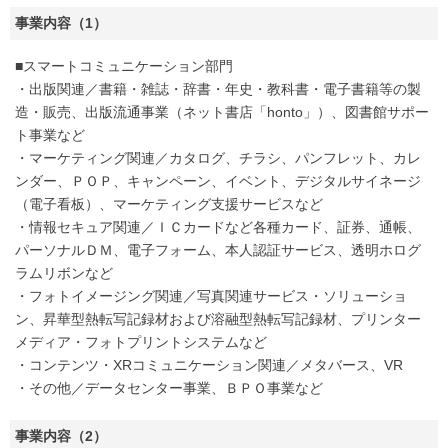
事業内容（1）
■スマートコミュニケーション部門
・出版関連／書籍・雑誌・辞書・年史・教科書・電子書籍等の製
造・販売、出版流通事業（ネット書店「honto」）、図書館サポー
ト事業など
・マーケティング関連／カタログ、チラシ、パンフレット、カレ
ンダー、ＰＯＰ、キャンペーン、イベント、デジタルサイネージ
（電子看板）、マーケティング支援サービスなど
・情報セキュア関連／ＩＣカードなど各種カード、証券、通帳、
パーソナルＤＭ、電子フォーム、本人認証サービス、透明ホログ
ラムリボンなど
・フォトイメージング関連／写真関連サービス・ソリューショ
ン、昇華型熱転写記録材および溶融型熱転写記録材、プリンター
メディア・フォトプリントシステムなど
・コンテンツ・XRコミュニケーション関連／メタバース、VR
・その他／データセンター事業、ＢＰＯ事業など
事業内容（2）