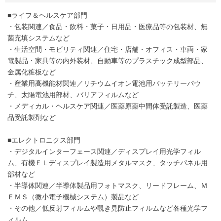
■ライフ＆ヘルスケア部門
・包装関連／食品・飲料・菓子・日用品・医療品等の包装材、無
菌充填システムなど
・生活空間・モビリティ関連／住宅・店舗・オフィス・車両・家
電製品・家具等の内外装材、自動車等のプラスチック成型部品、
金属化粧板など
・産業用高機能材関連／リチウムイオン電池用バッテリーパウ
チ、太陽電池用部材、バリアフィルムなど
・メディカル・ヘルスケア関連／医薬原薬中間体受託製造、医薬
品受託製剤など
■エレクトロニクス部門
・デジタルインターフェース関連／ディスプレイ用光学フィル
ム、有機ＥＬディスプレイ製造用メタルマスク、タッチパネル用
部材など
・半導体関連／半導体製品用フォトマスク、リードフレーム、Ｍ
ＥＭＳ（微小電子機械システム）製品など
・その他／低反射フィルムや覗き見防止フィルムなど各種光学フ
ィルム