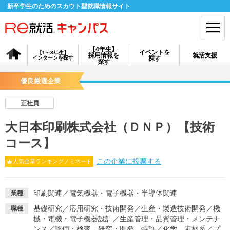
新卒学生のためのスカウト型就職情報サイト
【4年生】
イベントを
【1～3年生】
採用情報を
就活支援
インターンを探す
探す
会員登録
ログイン
探す
優良厳選企業
会員ID・パスワードを忘れた方はこちら
正社員
探す
大日本印刷株式会社（ＤＮＰ）【技術
コース】
【4年生】
【4年生】
【1～3年生】
採用情報を探す
説明会を探す
インターンを探す
この企業に投票する
人気企業ランキングノミネート
イベントを探す
スカウト
お知らせ
印刷関連
／
電気機器・電子機器・半導体関連
業種
基礎研究
／
応用研究・技術開発
／
生産・製造技術開発
／
機
職種
械・電機・電子機器設計
／
生産管理・品質管理・メンテナ
就活ノウハウ・サポート
ンス
／
評価・検査、研究・開発、特許
／
化学、素材系
／
プ