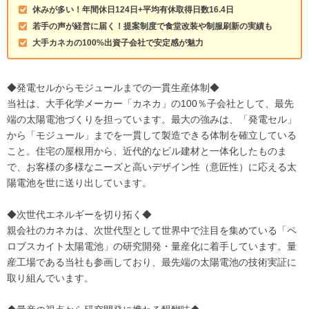
休みが多い！年間休日124日+平均有休取得日数16.4日
若手の声が経営に届く！提案制度で食堂改装や制服刷新の実績も
大手カネカの100%出資子会社で安定感が魅力
◆発電セルからモジュールまでの一貫生産体制◆
当社は、大手化学メーカー「カネカ」の100％子会社として、最先
端の太陽電池づくりを担っています。最大の強みは、「発電セル」
から「モジュール」までを一貫して製造できる体制を確立している
こと。住宅の屋根用から、近代的なビル建材と一体化したものま
で、お客様の多様なニーズと高いデザイン性（意匠性）に応える太
陽電池を世に送り出しています。
◆次世代エネルギーを切り拓く◆
親会社のカネカは、次世代型として世界中で注目を集めている「ペ
ロブスカイト太陽電池」の研究開発・量産化に着手しています。量
産工場である当社も参画しており、最先端の太陽電池の技術実証に
取り組んでいます。