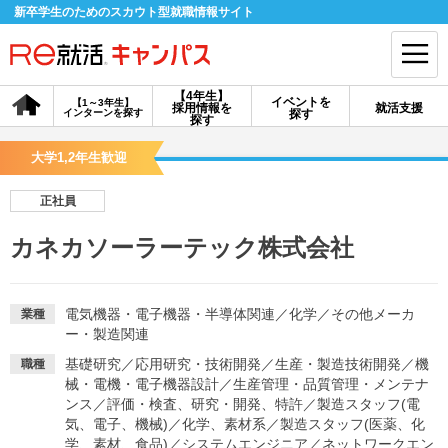
新卒学生のためのスカウト型就職情報サイト
【4年生】
イベントを
【1～3年生】
採用情報を
就活支援
インターンを探す
探す
会員登録
ログイン
探す
大学1,2年生歓迎
会員ID・パスワードを忘れた方はこちら
正社員
探す
カネカソーラーテック株式会社
【4年生】
【4年生】
【1～3年生】
採用情報を探す
説明会を探す
インターンを探す
電気機器・電子機器・半導体関連
／
化学
／
その他メーカ
業種
ー・製造関連
基礎研究
／
応用研究・技術開発
／
生産・製造技術開発
／
機
職種
イベントを探す
スカウト
お知らせ
械・電機・電子機器設計
／
生産管理・品質管理・メンテナ
ンス
／
評価・検査、研究・開発、特許
／
製造スタッフ(電
気、電子、機械)
／
化学、素材系
／
製造スタッフ(医薬、化
就活ノウハウ・サポート
学、素材、食品)
／
システムエンジニア
／
ネットワークエン