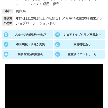
ジニア
／
システム運用・保守
就活支援
就活コラム
兵庫県
本社
就活ノウハウが満載！
お役立ち記事・相談室など
年間休日120日以上
／
転勤なし
／
月平均残業20時間未満
／
働き方
ジョブローテーションあり
の特徴
適職診断
就活チャンネル
あなたに合う仕事を診断！
動画で対策講座をチェック
シェアトップクラス事業あり
入社3年以内離職率15％以下
就活ニュースペーパー
よくある質問
教育制度・研修が充実
家賃補助あり
就活時事ニュースを更新
不明点があればこちら
奨学金返済制度あり
職種別にエントリー可