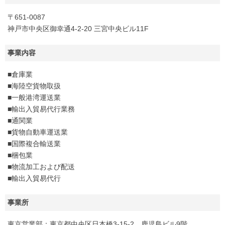
〒651-0087
神戸市中央区御幸通4-2-20 三宮中央ビル11F
事業内容
■倉庫業
■海陸空貨物取扱
■一般港湾運送業
■輸出入貿易代行業務
■通関業
■貨物自動車運送業
■国際複合輸送業
■梱包業
■物流加工および配送
■輸出入貿易代行
事業所
東京営業部：東京都中央区日本橋3-15-2 鹿児島ビル9階