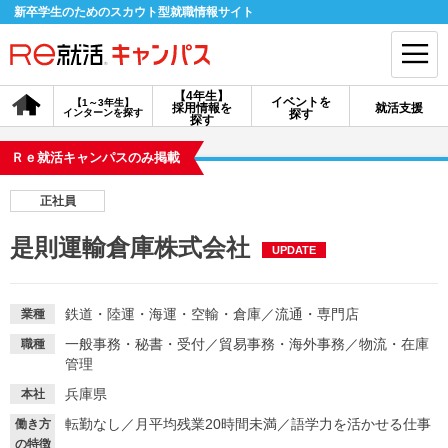
新卒学生のためのスカウト型就職情報サイト
【4年生】
イベントを
【1～3年生】
採用情報を
就活支援
インターンを探す
探す
会員登録
ログイン
探す
Ｒｅ就活キャンパスのみ掲載
会員ID・パスワードを忘れた方はこちら
正社員
探す
是則運輸倉庫株式会社
UPDATE
【4年生】
【4年生】
【1～3年生】
採用情報を探す
説明会を探す
インターンを探す
鉄道・陸運・海運・空輸・倉庫
／
流通・専門店
業種
一般事務・秘書・受付
／
貿易事務・海外事務
／
物流・在庫
職種
管理
イベントを探す
スカウト
お知らせ
兵庫県
本社
転勤なし
／
月平均残業20時間未満
／
語学力を活かせる仕事
働き方
就活ノウハウ・サポート
の特徴