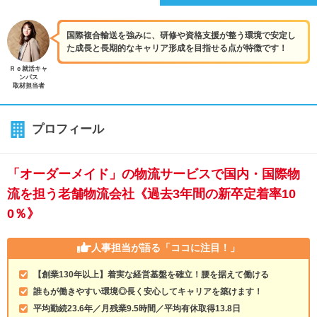
国際複合輸送を強みに、研修や資格支援が整う環境で安定し
た成長と長期的なキャリア形成を目指せる点が特徴です！
Ｒｅ就活キャ
ンパス
取材担当者
プロフィール
「オーダーメイド」の物流サービスで国内・国際物
流を担う老舗物流会社《過去3年間の新卒定着率10
0％》
人事担当が語る
「ココに注目！」
【創業130年以上】着実な経営基盤を確立！腰を据えて働ける
誰もが働きやすい環境◎長く安心してキャリアを築けます！
平均勤続23.6年／月残業9.5時間／平均有休取得13.8日