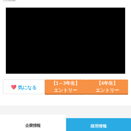
就活支援
就活コラム
就活ノウハウが満載！
お役立ち記事・相談室など
適職診断
就活チャンネル
あなたに合う仕事を診断！
動画で対策講座をチェック
就活ニュースペーパー
よくある質問
就活時事ニュースを更新
不明点があればこちら
【1～3年生】
【4年生】
気になる
エントリー
エントリー
企業情報
採用情報