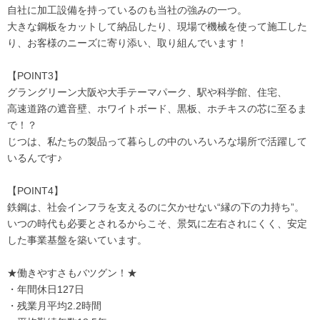
自社に加工設備を持っているのも当社の強みの一つ。
大きな鋼板をカットして納品したり、現場で機械を使って施工した
り、お客様のニーズに寄り添い、取り組んでいます！
【POINT3】
グラングリーン大阪や大手テーマパーク、駅や科学館、住宅、
高速道路の遮音壁、ホワイトボード、黒板、ホチキスの芯に至るま
で！？
じつは、私たちの製品って暮らしの中のいろいろな場所で活躍して
いるんです♪
【POINT4】
鉄鋼は、社会インフラを支えるのに欠かせない“縁の下の力持ち”。
いつの時代も必要とされるからこそ、景気に左右されにくく、安定
した事業基盤を築いています。
★働きやすさもバツグン！★
・年間休日127日
・残業月平均2.2時間