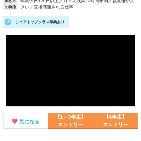
年間休日120日以上
／
月平均残業20時間未満
／
裁量権が大
働き方
きい
／
直接感謝される仕事
の特徴
就活支援
就活コラム
就活ノウハウが満載！
お役立ち記事・相談室など
シェアトップクラス事業あり
適職診断
就活チャンネル
あなたに合う仕事を診断！
動画で対策講座をチェック
就活ニュースペーパー
よくある質問
就活時事ニュースを更新
不明点があればこちら
【1～3年生】
【4年生】
気になる
エントリー
エントリー