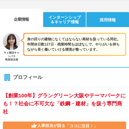
インターンシップ
企業情報
採用情報
＆キャリア情報
身の回りの建物になくてはならない商材を扱っている同社。
年間休日数127日・残業時間もほぼなしで、やりがいを持ち
ながら長く働いていける環境が整っています。
Ｒｅ就活キャ
ンパス
取材担当者
プロフィール
【創業100年】グラングリーン大阪やテーマパークに
も！？社会に不可欠な「鉄鋼・建材」を扱う専門商
社
人事担当が語る
「ココに注目！」