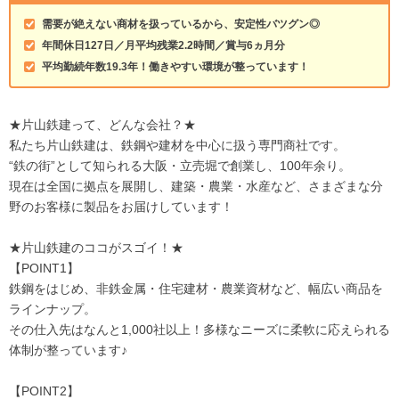
需要が絶えない商材を扱っているから、安定性バツグン◎
年間休日127日／月平均残業2.2時間／賞与6ヵ月分
平均勤続年数19.3年！働きやすい環境が整っています！
★片山鉄建って、どんな会社？★
私たち片山鉄建は、鉄鋼や建材を中心に扱う専門商社です。
“鉄の街”として知られる大阪・立売堀で創業し、100年余り。
現在は全国に拠点を展開し、建築・農業・水産など、さまざまな分
野のお客様に製品をお届けしています！
★片山鉄建のココがスゴイ！★
【POINT1】
鉄鋼をはじめ、非鉄金属・住宅建材・農業資材など、幅広い商品を
ラインナップ。
その仕入先はなんと1,000社以上！多様なニーズに柔軟に応えられる
体制が整っています♪
【POINT2】