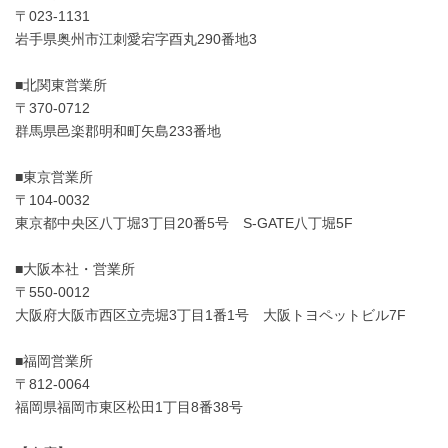
〒023-1131
岩手県奥州市江刺愛宕字酉丸290番地3
■北関東営業所
〒370-0712
群馬県邑楽郡明和町矢島233番地
■東京営業所
〒104-0032
東京都中央区八丁堀3丁目20番5号 S-GATE八丁堀5F
■大阪本社・営業所
〒550-0012
大阪府大阪市西区立売堀3丁目1番1号 大阪トヨペットビル7F
■福岡営業所
〒812-0064
福岡県福岡市東区松田1丁目8番38号