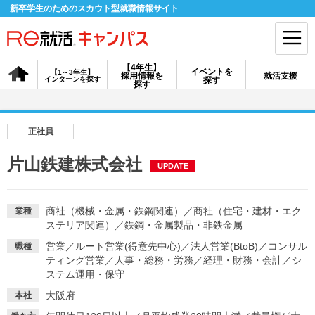
新卒学生のためのスカウト型就職情報サイト
【4年生】
イベントを
【1～3年生】
採用情報を
就活支援
インターンを探す
探す
会員登録
ログイン
探す
会員ID・パスワードを忘れた方はこちら
正社員
探す
片山鉄建株式会社
UPDATE
【4年生】
【4年生】
【1～3年生】
採用情報を探す
説明会を探す
インターンを探す
商社（機械・金属・鉄鋼関連）
／
商社（住宅・建材・エク
業種
ステリア関連）
／
鉄鋼・金属製品・非鉄金属
営業
／
ルート営業(得意先中心)
／
法人営業(BtoB)
／
コンサル
職種
イベントを探す
ティング営業
／
人事・総務・労務
スカウト
／
経理・財務・会計
お知らせ
／
シ
ステム運用・保守
大阪府
本社
就活ノウハウ・サポート