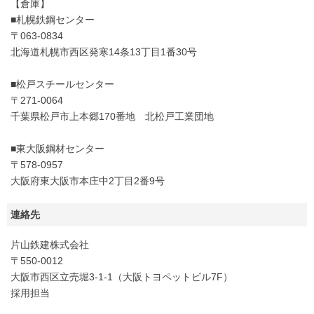
【倉庫】
■札幌鉄鋼センター
〒063-0834
北海道札幌市西区発寒14条13丁目1番30号
■松戸スチールセンター
〒271-0064
千葉県松戸市上本郷170番地 北松戸工業団地
■東大阪鋼材センター
〒578-0957
大阪府東大阪市本庄中2丁目2番9号
連絡先
片山鉄建株式会社
〒550-0012
大阪市西区立売堀3-1-1（大阪トヨペットビル7F）
採用担当