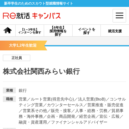
新卒学生のためのスカウト型就職情報サイト
【4年生】
イベントを
【1～3年生】
採用情報を
就活支援
インターンを探す
探す
会員登録
ログイン
探す
大学1,2年生歓迎
会員ID・パスワードを忘れた方はこちら
正社員
探す
株式会社関西みらい銀行
【4年生】
【4年生】
【1～3年生】
採用情報を探す
説明会を探す
インターンを探す
銀行
業種
営業
／
ルート営業(得意先中心)
／
法人営業(BtoB)
／
コンサル
職種
ティング営業
／
カウンターセールス
／
営業推進・販売促進
イベントを探す
スカウト
お知らせ
／
営業系その他
／
販売・接客
／
人事・総務・労務
／
貿易事
務・海外事務
／
企画・商品開発
／
経営企画
／
宣伝・広報
／
融資・資産運用
／
ファイナンシャルアドバイザー
就活ノウハウ・サポート