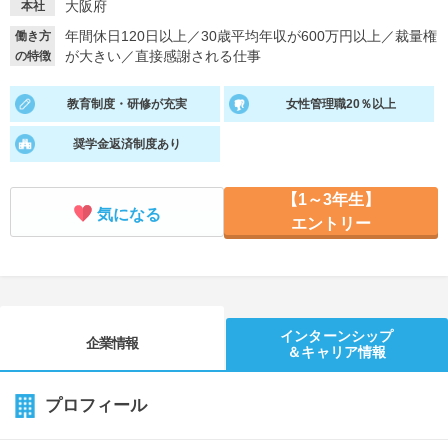
大阪府
本社
就活支援
就活コラム
年間休日120日以上
／
30歳平均年収が600万円以上
／
裁量権
働き方
が大きい
／
直接感謝される仕事
の特徴
就活ノウハウが満載！
お役立ち記事・相談室など
教育制度・研修が充実
女性管理職20％以上
適職診断
就活チャンネル
あなたに合う仕事を診断！
動画で対策講座をチェック
奨学金返済制度あり
就活ニュースペーパー
よくある質問
【1～3年生】
気になる
就活時事ニュースを更新
不明点があればこちら
エントリー
インターンシップ
企業情報
＆キャリア情報
プロフィール