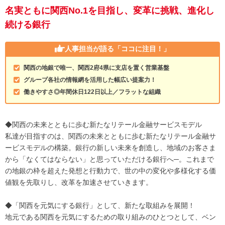
名実ともに関西No.1を目指し、変革に挑戦、進化し
続ける銀行
人事担当が語る
「ココに注目！」
関西の地銀で唯一、関西2府4県に支店を置く営業基盤
グループ各社の情報網を活用した幅広い提案力！
働きやすさ◎年間休日122日以上／フラットな組織
◆関西の未来とともに歩む新たなリテール金融サービスモデル
私達が目指すのは、関西の未来とともに歩む新たなリテール金融サ
ービスモデルの構築。銀行の新しい未来を創造し、地域のお客さま
から「なくてはならない」と思っていただける銀行へ─。これまで
の地銀の枠を超えた発想と行動力で、世の中の変化や多様化する価
値観を先取りし、改革を加速させていきます。
◆「関西を元気にする銀行」として、新たな取組みを展開！
地元である関西を元気にするための取り組みのひとつとして、ベン