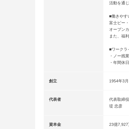
活動を通
■働きやす
富士ピー
オープン
また、福
■ワークラ
・ノー残
・年間休日
創立
1954年3月
代表者
代表取締
堤 忠彦
資本金
23億7,92