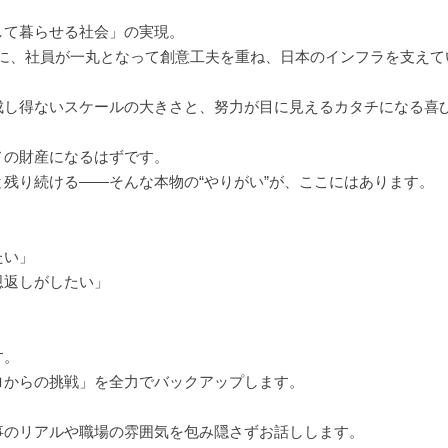
して暮らせる社会」の実現。
器に、社員が一丸となって創意工夫を重ね、日本のインフラを支えて
成し得ないスケールの大きさと、努力が目に見えるカタチになる喜
ノの財産になるはずです。
残り続ける――そんな本物の“やりがい”が、ここにはあります。
」
たい」
恩返しがしたい」
す。
ロからの挑戦」を全力でバックアップします。
事のリアルや職場の雰囲気を包み隠さずお話しします。