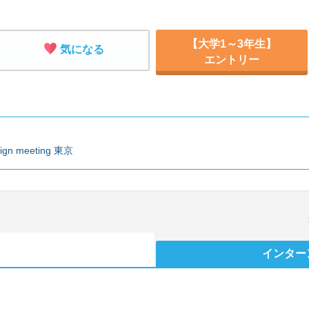
【大学1～3年生】
気になる
エントリー
n meeting 東京
インター