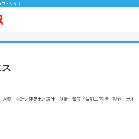
カウトサイト
エス
・財務・会計
／
建築土木設計・測量・積算
／
技能工(整備・製造・土木・