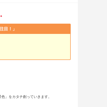
。
注目！」
く
景色」をカタチ創っていきます。