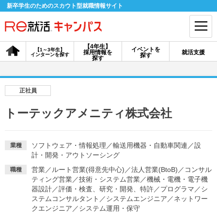
新卒学生のためのスカウト型就職情報サイト
【4年生】
イベントを
【1～3年生】
採用情報を
就活支援
インターンを探す
探す
会員登録
ログイン
探す
会員ID・パスワードを忘れた方はこちら
正社員
探す
トーテックアメニティ株式会社
【4年生】
【4年生】
【1～3年生】
採用情報を探す
説明会を探す
インターンを探す
ソフトウェア・情報処理
／
輸送用機器・自動車関連
／
設
業種
計・開発・アウトソーシング
営業
／
ルート営業(得意先中心)
／
法人営業(BtoB)
／
コンサル
職種
イベントを探す
ティング営業
／
技術・システム営業
スカウト
／
機械・電機・電子機
お知らせ
器設計
／
評価・検査、研究・開発、特許
／
プログラマ
／
シ
ステムコンサルタント
／
システムエンジニア
／
ネットワー
クエンジニア
／
システム運用・保守
就活ノウハウ・サポート