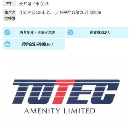
愛知県／東京都
本社
就活支援
就活コラム
年間休日120日以上
／
月平均残業20時間未満
働き方
の特徴
就活ノウハウが満載！
お役立ち記事・相談室など
適職診断
就活チャンネル
教育制度・研修が充実
家賃補助あり
あなたに合う仕事を診断！
動画で対策講座をチェック
奨学金返済制度あり
就活ニュースペーパー
よくある質問
就活時事ニュースを更新
不明点があればこちら