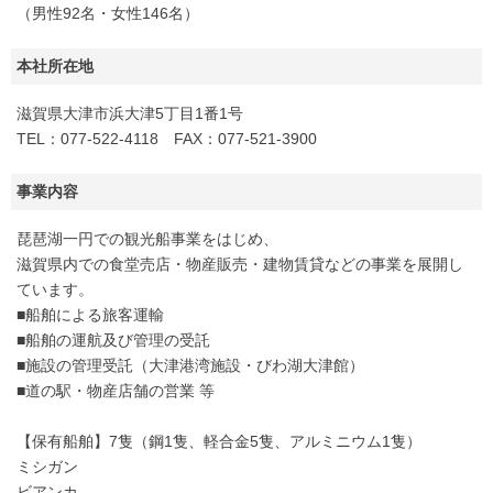
（男性92名・女性146名）
本社所在地
滋賀県大津市浜大津5丁目1番1号
TEL：077-522-4118 FAX：077-521-3900
事業内容
琵琶湖一円での観光船事業をはじめ、
滋賀県内での食堂売店・物産販売・建物賃貸などの事業を展開し
ています。
■船舶による旅客運輸
■船舶の運航及び管理の受託
■施設の管理受託（大津港湾施設・びわ湖大津館）
■道の駅・物産店舗の営業 等
【保有船舶】7隻（鋼1隻、軽合金5隻、アルミニウム1隻）
ミシガン
ビアンカ