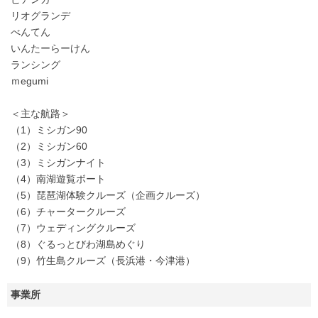
リオグランデ
べんてん
いんたーらーけん
ランシング
ｍegumi
＜主な航路＞
（1）ミシガン90
（2）ミシガン60
（3）ミシガンナイト
（4）南湖遊覧ボート
（5）琵琶湖体験クルーズ（企画クルーズ）
（6）チャータークルーズ
（7）ウェディングクルーズ
（8）ぐるっとびわ湖島めぐり
（9）竹生島クルーズ（長浜港・今津港）
事業所