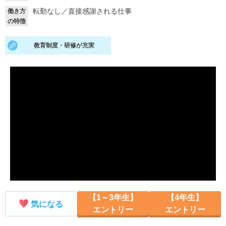
転勤なし
／
直接感謝される仕事
働き方
就活支援
就活コラム
の特徴
就活ノウハウが満載！
お役立ち記事・相談室など
教育制度・研修が充実
適職診断
就活チャンネル
あなたに合う仕事を診断！
動画で対策講座をチェック
就活ニュースペーパー
よくある質問
就活時事ニュースを更新
不明点があればこちら
【1～3年生】
【4年生】
気になる
エントリー
エントリー