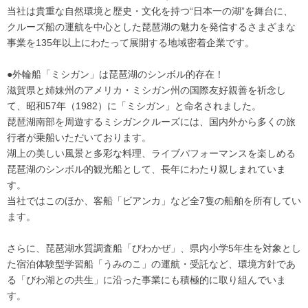
当社は貴重な自然環境と歴史・文化を持つ“日本一の湖”を舞台に、
クルーズ船の運航を中心とした琵琶湖の魅力を発信するさまざまな
事業を135年以上にわたって展開する地域密着企業です。
●外輪船「ミシガン」は琵琶湖のシンボル的存在！
滋賀県と姉妹州のアメリカ・ミシガン州の国際友好親善を祈念し
て、昭和57年（1982）に「ミシガン」と命名されました。
琵琶湖南部を周遊するミシガンクルーズには、国内外から多くの旅
行者が乗船いただいております。
湖上の美しい風景と多彩な料理、ライブパフォーマンスを楽しめる
琵琶湖のシンボル的観光船として、長年にわたり親しまれていま
す。
当社ではこのほか、客船「ビアンカ」など全7隻の船舶を所有してい
ます。
さらに、琵琶湖水質調査船「びわかぜ」、県内小学5年生を対象とし
た宿泊体験型学習船「うみのこ」の運航・受託など、環境方針であ
る「びわ湖との共生」に沿った事業にも積極的に取り組んでいま
す。