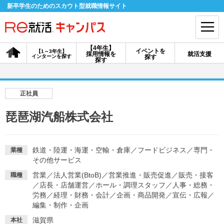
新卒学生のためのスカウト型就職情報サイト
【4年生】
イベントを
【1～3年生】
採用情報を
就活支援
インターンを探す
探す
会員登録
ログイン
探す
会員ID・パスワードを忘れた方はこちら
正社員
探す
琵琶湖汽船株式会社
【4年生】
【4年生】
【1～3年生】
採用情報を探す
説明会を探す
インターンを探す
鉄道・陸運・海運・空輸・倉庫
／
フードビジネス
／
専門・
業種
その他サービス
営業
／
法人営業(BtoB)
／
営業推進・販売促進
／
販売・接客
職種
イベントを探す
／
店長・店舗運営
／
ホール・調理スタッフ
スカウト
／
人事・総務・
お知らせ
労務
／
経理・財務・会計
／
企画・商品開発
／
宣伝・広報
／
編集・制作・企画
就活ノウハウ・サポート
滋賀県
本社