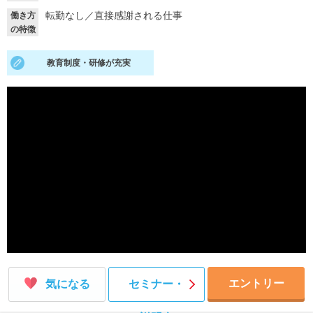
転勤なし
／
直接感謝される仕事
働き方
就活支援
就活コラム
の特徴
就活ノウハウが満載！
お役立ち記事・相談室など
教育制度・研修が充実
適職診断
就活チャンネル
あなたに合う仕事を診断！
動画で対策講座をチェック
就活ニュースペーパー
よくある質問
就活時事ニュースを更新
不明点があればこちら
エントリー
気になる
セミナー・