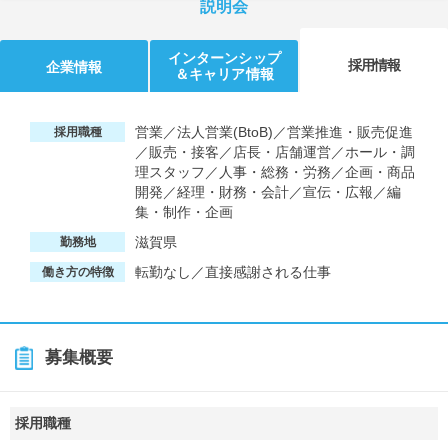
説明会
インターンシップ
採用情報
企業情報
＆キャリア情報
営業／法人営業(BtoB)／営業推進・販売促進
採用職種
／販売・接客／店長・店舗運営／ホール・調
理スタッフ／人事・総務・労務／企画・商品
開発／経理・財務・会計／宣伝・広報／編
集・制作・企画
滋賀県
勤務地
転勤なし／直接感謝される仕事
働き方の特徴
募集概要
採用職種