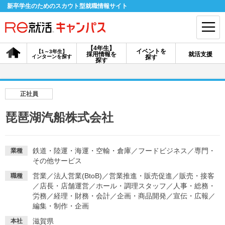
新卒学生のためのスカウト型就職情報サイト
【4年生】
イベントを
【1～3年生】
採用情報を
就活支援
インターンを探す
探す
会員登録
ログイン
探す
会員ID・パスワードを忘れた方はこちら
正社員
探す
琵琶湖汽船株式会社
【4年生】
【4年生】
【1～3年生】
採用情報を探す
説明会を探す
インターンを探す
鉄道・陸運・海運・空輸・倉庫
／
フードビジネス
／
専門・
業種
その他サービス
営業
／
法人営業(BtoB)
／
営業推進・販売促進
／
販売・接客
職種
イベントを探す
／
店長・店舗運営
／
ホール・調理スタッフ
スカウト
／
人事・総務・
お知らせ
労務
／
経理・財務・会計
／
企画・商品開発
／
宣伝・広報
／
編集・制作・企画
就活ノウハウ・サポート
滋賀県
本社