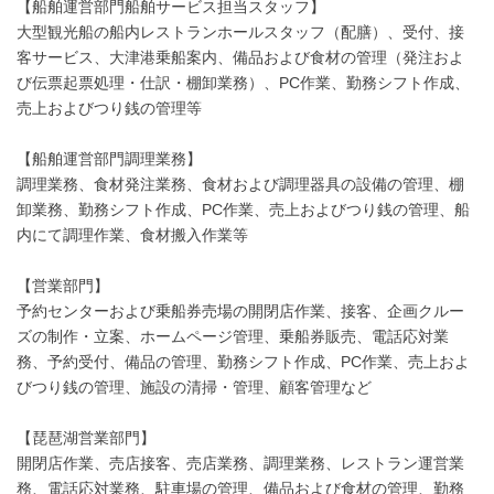
【船舶運営部門船舶サービス担当スタッフ】
大型観光船の船内レストランホールスタッフ（配膳）、受付、接
客サービス、大津港乗船案内、備品および食材の管理（発注およ
び伝票起票処理・仕訳・棚卸業務）、PC作業、勤務シフト作成、
売上およびつり銭の管理等
【船舶運営部門調理業務】
調理業務、食材発注業務、食材および調理器具の設備の管理、棚
卸業務、勤務シフト作成、PC作業、売上およびつり銭の管理、船
内にて調理作業、食材搬入作業等
【営業部門】
予約センターおよび乗船券売場の開閉店作業、接客、企画クルー
ズの制作・立案、ホームページ管理、乗船券販売、電話応対業
務、予約受付、備品の管理、勤務シフト作成、PC作業、売上およ
びつり銭の管理、施設の清掃・管理、顧客管理など
【琵琶湖営業部門】
開閉店作業、売店接客、売店業務、調理業務、レストラン運営業
務、電話応対業務、駐車場の管理、備品および食材の管理、勤務