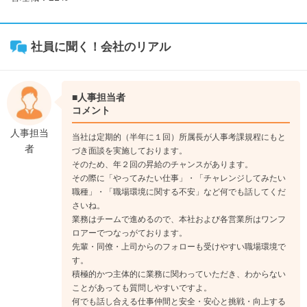
社員に聞く！会社のリアル
■人事担当者
コメント
人事担当
当社は定期的（半年に１回）所属長が人事考課規程にもと
者
づき面談を実施しております。
そのため、年２回の昇給のチャンスがあります。
その際に「やってみたい仕事」・「チャレンジしてみたい
職種」・「職場環境に関する不安」など何でも話してくだ
さいね。
業務はチームで進めるので、本社および各営業所はワンフ
ロアーでつなっがております。
先輩・同僚・上司からのフォローも受けやすい職場環境で
す。
積極的かつ主体的に業務に関わっていただき、わからない
ことがあっても質問しやすいですよ。
何でも話し合える仕事仲間と安全・安心と挑戦・向上する