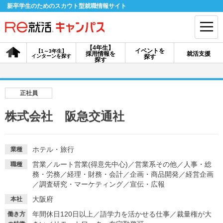
新卒学生のためのスカウト型就職情報サイト
【4年生】
イベントを
【1～3年生】
採用情報を
就活支援
インターンを探す
探す
会員登録
ログイン
探す
会員ID・パスワードを忘れた方はこちら
正社員
探す
株式会社 阪急交通社
【4年生】
【4年生】
【1～3年生】
採用情報を探す
説明会を探す
インターンを探す
ホテル・旅行
業種
営業
／
ルート営業(得意先中心)
／
営業系その他
／
人事・総
職種
務・労務
／
経理・財務・会計
／
企画・商品開発
／
経営企画
イベントを探す
／
調査研究・マーケティング
スカウト
／
宣伝・広報
お知らせ
大阪府
本社
年間休日120日以上
／
語学力を活かせる仕事
／
裁量権が大
就活ノウハウ・サポート
働き方