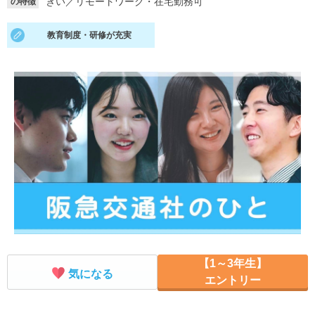
きい
／
リモートワーク・在宅勤務可
の特徴
就活支援
就活コラム
教育制度・研修が充実
就活ノウハウが満載！
お役立ち記事・相談室など
適職診断
就活チャンネル
あなたに合う仕事を診断！
動画で対策講座をチェック
就活ニュースペーパー
よくある質問
就活時事ニュースを更新
不明点があればこちら
【1～3年生】
気になる
エントリー