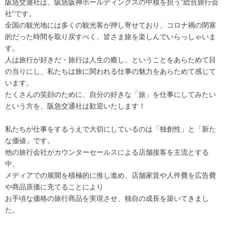
阪急交通社は、阪急阪神ホールディングスの中核を担う”総合旅行会
社”です。
全国の観光地には多くの観光客が押し寄せており、コロナ禍の閉塞
的だった時間を取り戻すべく、皆さま旅を楽しんでいらっしゃいま
す。
人は旅行が好きだ・旅行は人生の癒し、ということをあらためて目
の当りにし、私たちは旅に関われる仕事の魅力をあらためて感じて
います。
たくさんの笑顔のために、自分の好きな「旅」を仕事にしてみたい
という方を、阪急交通社は歓迎いたします！
私たちが仕事をするうえで大切にしているのは「独創性」と「新た
な価値」です。
他の旅行会社がカウンターセールスによる店舗接客を主流とする
中、
メディアでの展開を積極的に推し進め、店舗家賃や人件費を広告費
や商品原価に充てることにより
お手頃な価格の旅行商品を実現させ、独自の成長を築いてきまし
た。