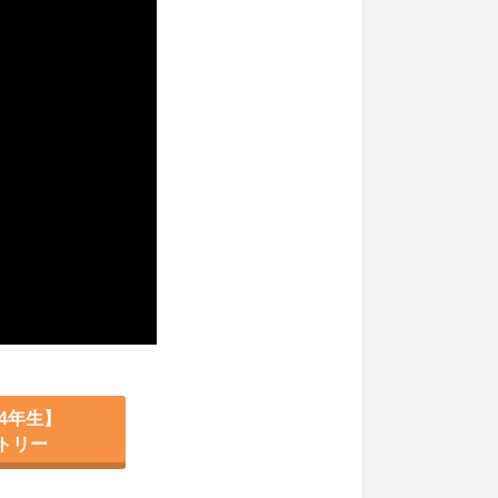
4年生】
トリー