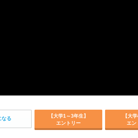
【大学1～3年生】
【大学
になる
エントリー
エン