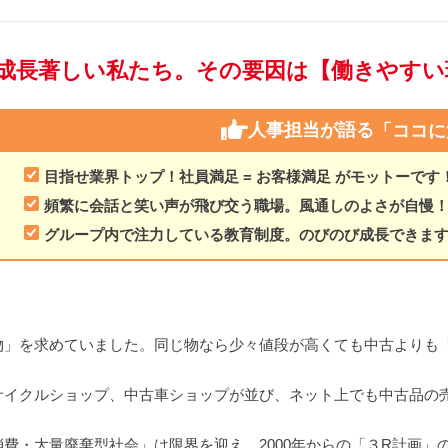
成長著しい私たち。その要因は【働きやすい
人事担当が語る
「ココに
目指せ業界トップ！社員満足 = お客様満足 がモットーです
頻繁に会話と笑い声が飛び交う職場。風通しのよさが自慢
グループ内で注力している教育制度。のびのび成長できます
」を求めていました。同じ物なら少々値段が高くても中古よりも
サイクルショップ、中古車ショップが並び、ネット上でも中古品の
費・大量廃棄型社会」は限界を迎え、2000年からの「３R計画」