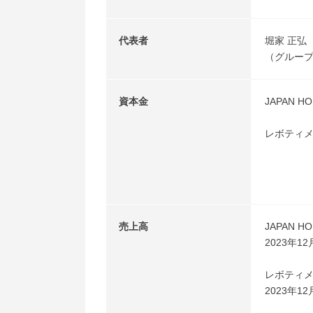
代表者
堀家 正弘
（グルー
資本金
JAPAN 
レボティメ
売上高
JAPAN 
2023年1
レボティ
2023年1