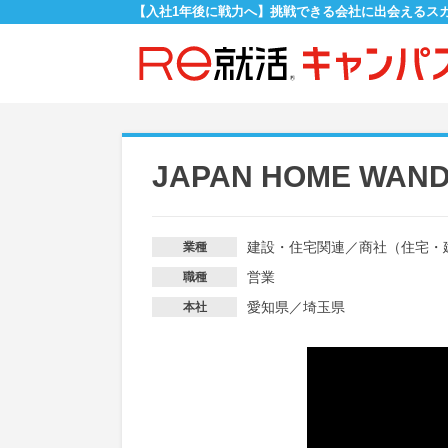
【入社1年後に戦力へ】挑戦できる会社に出会えるス
JAPAN HOME 
建設・住宅関連
／
商社（住宅・
業種
営業
職種
愛知県／埼玉県
本社