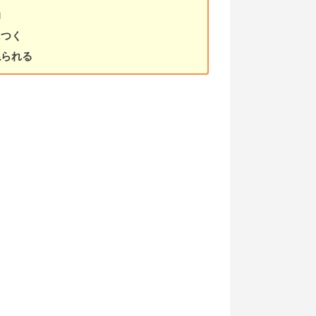
力
につく
ねられる