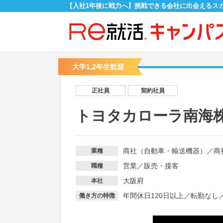
【入社1年後に戦力へ】挑戦できる会社に出会えるス
大学1,2年生歓迎
正社員
契約社員
トヨタカローラ南海
商社（自動車・輸送機器）
／
商
業種
営業
／
販売・接客
職種
大阪府
本社
年間休日120日以上
／
転勤なし
働き方の特徴