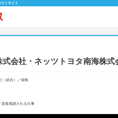
カウトサイト
株式会社・ネッツトヨタ南海株式
社（総合）
／
保険
／
直接感謝される仕事