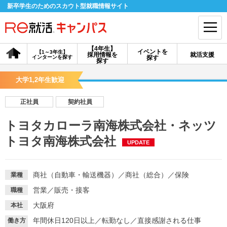
新卒学生のためのスカウト型就職情報サイト
【4年生】
イベントを
【1～3年生】
採用情報を
就活支援
インターンを探す
探す
会員登録
ログイン
探す
大学1,2年生歓迎
会員ID・パスワードを忘れた方はこちら
正社員
契約社員
探す
トヨタカローラ南海株式会社・ネッツ
トヨタ南海株式会社
UPDATE
【4年生】
【4年生】
【1～3年生】
採用情報を探す
説明会を探す
インターンを探す
商社（自動車・輸送機器）
／
商社（総合）
／
保険
業種
イベントを探す
スカウト
お知らせ
営業
／
販売・接客
職種
大阪府
本社
就活ノウハウ・サポート
年間休日120日以上
／
転勤なし
／
直接感謝される仕事
働き方