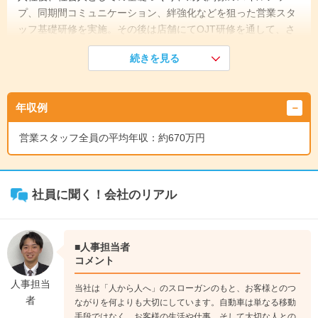
プ、同期間コミュニケーション、絆強化などを狙った営業スタ
ッフ基礎研修を実施。その後は店舗にてOJT研修を通して、さ
らなる成長をしていきます！
続きを見る
↓
《入社5年目》
入社5年目には、お客様との繋がりを深めていきながら、ご家
年収例
族やご友人をご紹介いただける営業へ。信頼関係を築く力を身
につけ、店舗を支える中心メンバーとして活躍しています！
営業スタッフ全員の平均年収：約670万円
↓
《入社10年目》
入社10年目には、営業のプロフェッショナルとして活躍するだ
けでなく、係長やマネージャー候補として店舗全体の成長を支
社員に聞く！会社のリアル
える役割も担います。年収1000万円を超える人も！？
■人事担当者
コメント
人事担当
当社は「人から人へ」のスローガンのもと、お客様とのつ
者
ながりを何よりも大切にしています。自動車は単なる移動
手段ではなく、お客様の生活や仕事、そして大切な人との