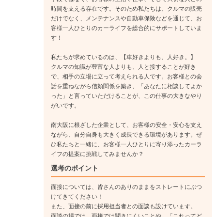
時間を支える存在です。そのため私たちは、クルマの販売
だけでなく、メンテナンスや自動車保険などを通じて、お
客様一人ひとりのカーライフを総合的にサポートしていま
す！
私たちが求めているのは、【車好きよりも、人好き。】
クルマの知識が豊富な人よりも、人と接することが好き
で、相手の立場に立って考えられる人です。お客様との会
話を重ねながら信頼関係を築き、「あなたに相談してよか
った」と言っていただけることが、この仕事の大きなやり
がいです。
南大阪に根ざした企業として、お客様の安全・安心を支え
ながら、自分自身も大きく成長できる環境があります。ぜ
ひ私たちと一緒に、お客様一人ひとりに寄り添ったカーラ
イフの提案に挑戦してみませんか？
選考のポイント
面接については、皆さんのありのままをストレートにぶつ
けてきてください！
また、面接の前に採用担当者との面談も設けています。
面談の場では、面接では聞きにくいことや、「これってど