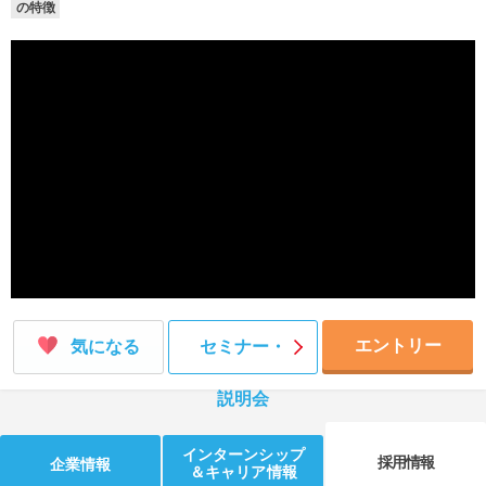
の特徴
就活支援
就活コラム
就活ノウハウが満載！
お役立ち記事・相談室など
適職診断
就活チャンネル
あなたに合う仕事を診断！
動画で対策講座をチェック
就活ニュースペーパー
よくある質問
就活時事ニュースを更新
不明点があればこちら
エントリー
気になる
セミナー・
説明会
インターンシップ
採用情報
企業情報
＆キャリア情報