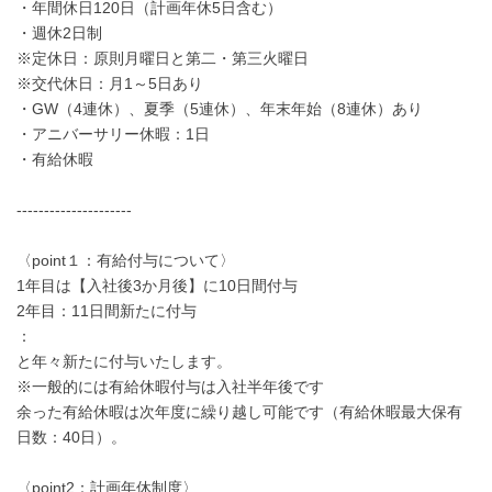
・年間休日120日（計画年休5日含む）
・週休2日制
※定休日：原則月曜日と第二・第三火曜日
※交代休日：月1～5日あり
・GW（4連休）、夏季（5連休）、年末年始（8連休）あり
・アニバーサリー休暇：1日
・有給休暇
---------------------
〈point１：有給付与について〉
1年目は【入社後3か月後】に10日間付与
2年目：11日間新たに付与
：
と年々新たに付与いたします。
※一般的には有給休暇付与は入社半年後です
余った有給休暇は次年度に繰り越し可能です（有給休暇最大保有
日数：40日）。
〈point2：計画年休制度〉