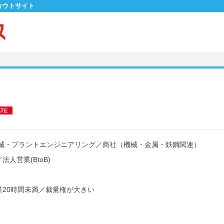
カウトサイト
ATE
械・プラントエンジニアリング
／
商社（機械・金属・鉄鋼関連）
／
法人営業(BtoB)
20時間未満
／
裁量権が大きい