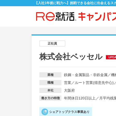
【入社1年後に戦力へ】挑戦できる会社に出会えるス
正社員
株式会社ベッセル
UPD
鉄鋼・金属製品・非鉄金属
／
機
業種
営業
／
ルート営業(得意先中心)
職種
大阪府
本社
年間休日120日以上
／
月平均残業
働き方の特徴
シェアトップクラス事業あり