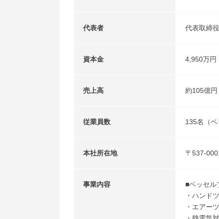
代表者
代表取締役
資本金
4,950万
売上高
約105億円
従業員数
135名（
本社所在地
〒537-00
事業内容
■ベッセル
・ハンドツ
・エアーツ
・静電気対