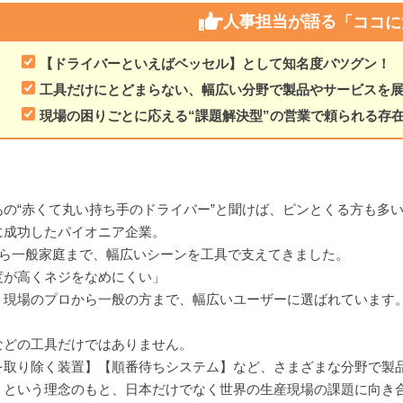
人事担当が語る
「ココに
【ドライバーといえばベッセル】として知名度バツグン！
工具だけにとどまらない、幅広い分野で製品やサービスを
現場の困りごとに応える“課題解決型”の営業で頼られる存
の“赤くて丸い持ち手のドライバー”と聞けば、ピンとくる方も多
に成功したパイオニア企業。
から一般家庭まで、幅広いシーンを工具で支えてきました。
度が高くネジをなめにくい」
、現場のプロから一般の方まで、幅広いユーザーに選ばれています
などの工具だけではありません。
を取り除く装置】【順番待ちシステム】など、さまざまな分野で製
」という理念のもと、日本だけでなく世界の生産現場の課題に向き合