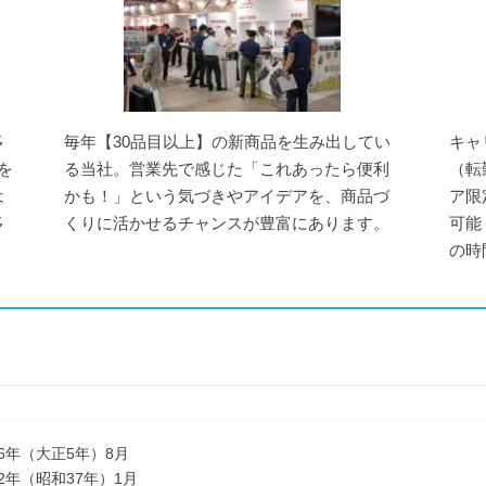
多
毎年【30品目以上】の新商品を生み出してい
キャ
を
る当社。営業先で感じた「これあったら便利
（転
は
かも！」という気づきやアイデアを、商品づ
ア限
多
くりに活かせるチャンスが豊富にあります。
可能
の時
16年（大正5年）8月
62年（昭和37年）1月