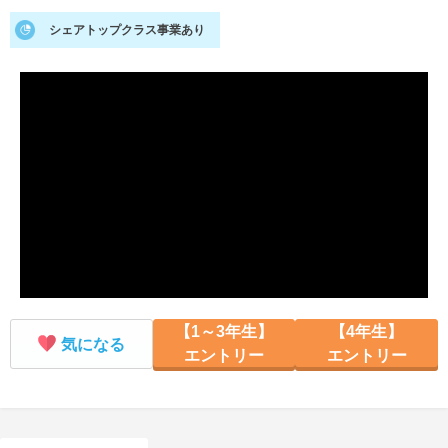
シェアトップクラス事業あり
就活支援
就活コラム
就活ノウハウが満載！
お役立ち記事・相談室など
適職診断
就活チャンネル
あなたに合う仕事を診断！
動画で対策講座をチェック
就活ニュースペーパー
よくある質問
就活時事ニュースを更新
不明点があればこちら
【1～3年生】
【4年生】
気になる
エントリー
エントリー