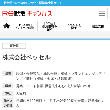
新卒学生のためのスカウト型就職情報サイト
【4年生】
イベントを
【1～3年生】
採用情報を
就活支援
インターンを探す
探す
会員登録
ログイン
探す
会員ID・パスワードを忘れた方はこちら
正社員
探す
株式会社ベッセル
【4年生】
【4年生】
【1～3年生】
採用情報を探す
説明会を探す
インターンを探す
鉄鋼・金属製品・非鉄金属
／
機械・プラントエンジニアリ
業種
ング
／
商社（機械・金属・鉄鋼関連）
営業
／
ルート営業(得意先中心)
／
法人営業(BtoB)
職種
イベントを探す
スカウト
お知らせ
大阪府
本社
年間休日120日以上
／
月平均残業20時間未満
／
裁量権が大
働き方
きい
就活ノウハウ・サポート
の特徴