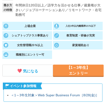
年間休日120日以上
／
語学力を活かせる仕事
／
裁量権が大
働き方
就活支援
就活コラム
きい
／
ジョブローテーションあり
／
リモートワーク・在宅
の特徴
勤務可
就活ノウハウが満載！
お役立ち記事・相談室など
適職診断
就活チャンネル
上場企業
入社3年以内離職率15％以下
あなたに合う仕事を診断！
動画で対策講座をチェック
シェアトップクラス事業あり
教育制度・研修が充実
就活ニュースペーパー
よくある質問
女性管理職20％以上
家賃補助あり
就活時事ニュースを更新
不明点があればこちら
職種別にエントリー可
【1～3年生】
気になる
エントリー
イベント参加情報
＜1～3年生対象＞Web Super Business Forum［8/28(金)］