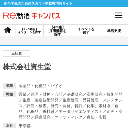
新卒学生のためのスカウト型就職情報サイト
【4年生】
イベントを
【1～3年生】
採用情報を
就活支援
インターンを探す
探す
会員登録
ログイン
探す
会員ID・パスワードを忘れた方はこちら
正社員
探す
株式会社資生堂
【4年生】
【4年生】
【1～3年生】
採用情報を探す
説明会を探す
インターンを探す
医薬品・化粧品・バイオ
業種
営業
／
経理・財務・会計
／
基礎研究
／
応用研究・技術開発
職種
／
生産・製造技術開発
／
生産管理・品質管理・メンテナン
イベントを探す
ス
／
評価・検査、研究・開発、特許
スカウト
／
化学、素材系
お知らせ
／
食
品、化粧品、香料系
／
データサイエンティスト
／
企画・商
品開発
／
調査研究・マーケティング
／
宣伝・広報
就活ノウハウ・サポート
東京都
本社