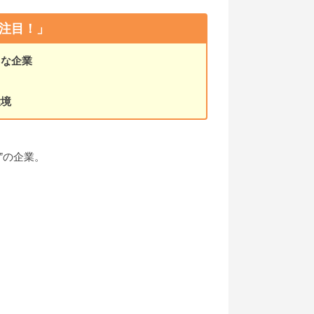
注目！」
名な企業
環境
”の企業。