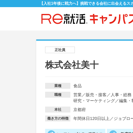
【入社1年後に戦力へ】挑戦できる会社に出会えるス
正社員
株式会社美十
食品
業種
営業
／
販売・接客
／
人事・総務
職種
研究・マーケティング
／
編集・
京都府
本社
年間休日120日以上
／
ジョブロ
働き方の特徴