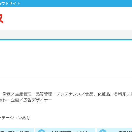
カウトサイト
・労務
／
生産管理・品質管理・メンテナンス
／
食品、化粧品、香料系
／
制作・企画
／
広告デザイナー
ーテーションあり