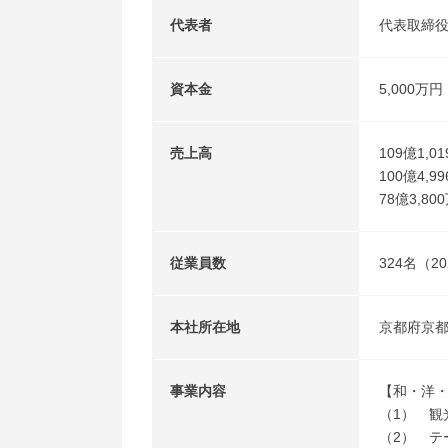
代表者
代表取締役
資本金
5,000万円
売上高
109億1,
100億4,
78億3,8
従業員数
324名（2
本社所在地
京都府京都
事業内容
【和・洋
（1） 観
（2） テ