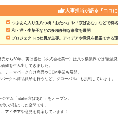
人事担当が語る
「ココに
つぶあん入り生八つ橋「おたべ」や「京ばあむ」などで有
和・洋・生菓子などの多種多様な事業を展開
プロジェクトは社員が主導。アイデアや意見を提案できる
発売から60年。実は当社〈株式会社美十〉は八ッ橋業界では“最後発
ら価値を生み出してきました。
、テーマパーク向け商品やOEM事業も展開。
マパークへ商品供給を行うなど、グローバルにも挑戦しています。
ジアム「atelier京ばあむ」をオープン。
の想いが詰まった空間です。
り、アイデアや意見を提案しています！