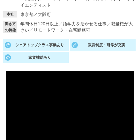
イエンティスト
就活支援
就活コラム
東京都／大阪府
本社
就活ノウハウが満載！
お役立ち記事・相談室など
年間休日120日以上
／
語学力を活かせる仕事
／
裁量権が大
働き方
きい
／
リモートワーク・在宅勤務可
の特徴
適職診断
就活チャンネル
あなたに合う仕事を診断！
動画で対策講座をチェック
シェアトップクラス事業あり
教育制度・研修が充実
就活ニュースペーパー
よくある質問
家賃補助あり
就活時事ニュースを更新
不明点があればこちら