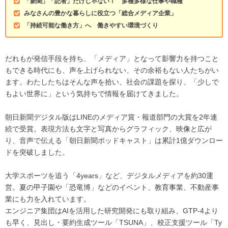
「新聞」「記者」だけじゃない！ 多種多様な仕事や職種
みなさんの豊かな暮らしに役立つ「総合メディア企業」
「持続可能な働き方」へ 働きやすい環境づくり
だれもが発信手段を持ち、「メディア」となって影響力を持つこと
もできる時代にも、声を上げられない、その余裕もない人たちがい
ます。わたしたちはそんな声を拾い、社会の課題を探り、「少しで
もよい世界に」という気持ちで情報を届けてきました。
朝日新聞デジタル版はLINEのメディア賞・報道部門の大賞を2年連
続で受賞。表現方法も文字と写真からグラフィック、映像と広が
り、音声で伝える「朝日新聞ポッドキャスト」は累計1億ダウンロー
ドを突破しました。
大学スポーツを追う「4years」など、デジタルメディアを約30運
営。夏の甲子園や「恐竜博」などのイベント、教育事業、不動産事
業にも力を入れています。
エンジニア集団はAIを活用した研究開発にも取り組み、GTP-4より
も早く、見出し・要約生成ツール「TSUNA」、校正支援ツール「Ty