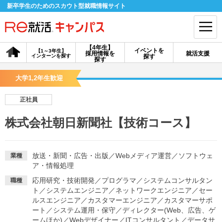
新卒学生のためのスカウト型就職情報サイト
【4年生】
イベントを
【1～3年生】
採用情報を
就活支援
インターンを探す
探す
会員登録
ログイン
探す
大学1,2年生歓迎
会員ID・パスワードを忘れた方はこちら
正社員
探す
株式会社朝日新聞社【技術コース】
【4年生】
【4年生】
【1～3年生】
採用情報を探す
説明会を探す
インターンを探す
放送・新聞・広告・出版
／
Webメディア運営
／
ソフトウェ
業種
ア・情報処理
応用研究・技術開発
／
プログラマ
／
システムコンサルタン
職種
イベントを探す
スカウト
お知らせ
ト
／
システムエンジニア
／
ネットワークエンジニア
／
セー
ルスエンジニア
／
カスタマーエンジニア
／
カスタマーサポ
ート
／
システム運用・保守
／
ディレクター(Web、広告、ゲ
就活ノウハウ・サポート
ームほか)
／
Webデザイナー
／
ITコンサルタント
／
データサ