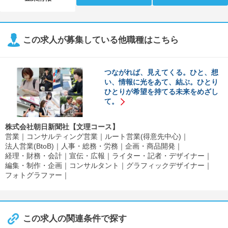
【開催地／開催日時】 東京都：随時
【ESのコツ紹介】会いたくなるES講座 ＊アーカイブ公開中
【開催地／開催日時】 オンライン：随時
この求人が募集している他職種はこちら
つながれば、見えてくる。ひと、想
い、情報に光をあて、結ぶ。ひとり
ひとりが希望を持てる未来をめざし
て。
株式会社朝日新聞社【文理コース】
営業
コンサルティング営業
ルート営業(得意先中心)
法人営業(BtoB)
人事・総務・労務
企画・商品開発
経理・財務・会計
宣伝・広報
ライター・記者・デザイナー
編集・制作・企画
コンサルタント
グラフィックデザイナー
フォトグラファー
この求人の関連条件で探す