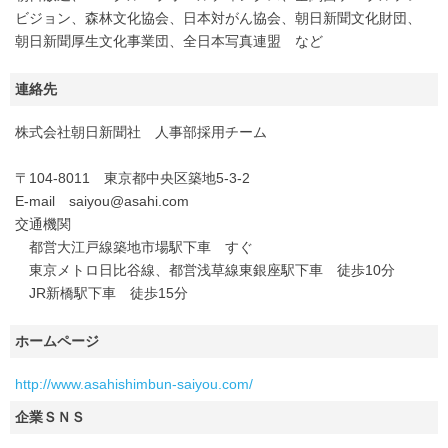
ビジョン、森林文化協会、日本対がん協会、朝日新聞文化財団、
朝日新聞厚生文化事業団、全日本写真連盟 など
連絡先
株式会社朝日新聞社 人事部採用チーム
〒104-8011 東京都中央区築地5-3-2
E-mail saiyou@asahi.com
交通機関
都営大江戸線築地市場駅下車 すぐ
東京メトロ日比谷線、都営浅草線東銀座駅下車 徒歩10分
JR新橋駅下車 徒歩15分
ホームページ
http://www.asahishimbun-saiyou.com/
企業ＳＮＳ