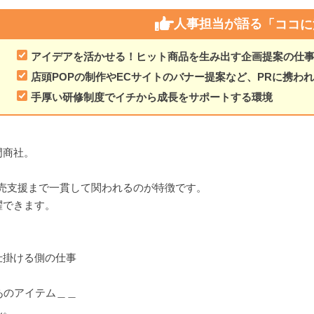
人事担当が語る
「ココに
アイデアを活かせる！ヒット商品を生み出す企画提案の仕
店頭POPの制作やECサイトのバナー提案など、PRに携わ
手厚い研修制度でイチから成長をサポートする環境
門商社。
売支援まで一貫して関われるのが特徴です。
躍できます。
仕掛ける側の仕事
あのアイテム＿＿
ん。