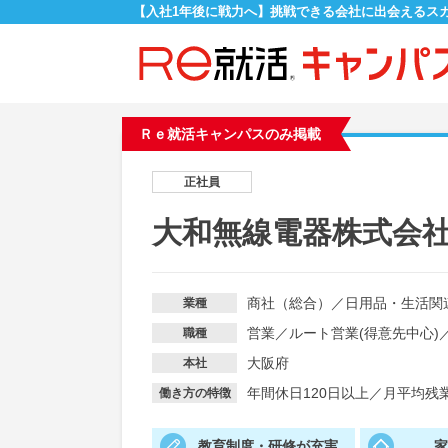
【入社1年後に戦力へ】挑戦できる会社に出会えるス
Ｒｅ就活キャンパスのみ掲載
正社員
大和無線電器株式会
商社（総合）
／
日用品・生活関
業種
営業
／
ルート営業(得意先中心)
職種
大阪府
本社
年間休日120日以上
／
月平均残業
働き方の特徴
教育制度・研修が充実