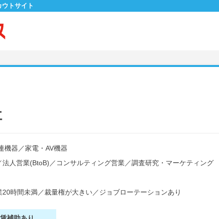
カウトサイト
社
連機器
／
家電・AV機器
／
法人営業(BtoB)
／
コンサルティング営業
／
調査研究・マーケティング
20時間未満
／
裁量権が大きい
／
ジョブローテーションあり
家賃補助あり