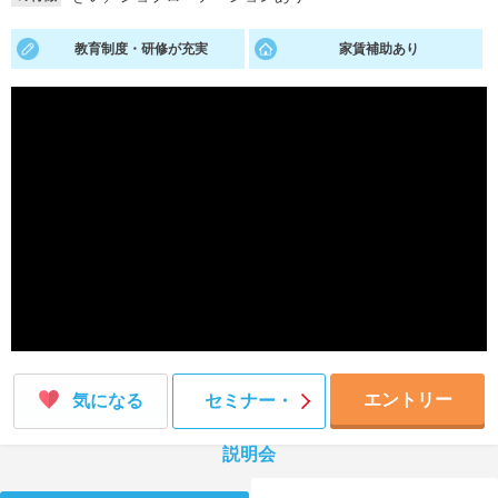
就活支援
就活コラム
教育制度・研修が充実
家賃補助あり
就活ノウハウが満載！
お役立ち記事・相談室など
適職診断
就活チャンネル
あなたに合う仕事を診断！
動画で対策講座をチェック
就活ニュースペーパー
よくある質問
就活時事ニュースを更新
不明点があればこちら
エントリー
気になる
セミナー・
説明会