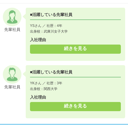
OJT研修ののち、東西営業部に配属されます
その後、先輩のサポートやお店回りなどを行いながら、
商品知識などを身に着けていきます。
■活躍している先輩社員
↓
YSさん ／ 社歴：4年
《入社2年目》
先輩社員
出身校：武庫川女子大学
先輩のサポートを受けながら、自らの担当法人や担当店舗を持
ち、実際に営業活動を行っていきます。
入社理由
お店だけではなく、メーカーさんとも商談を行い、ビジネスの
続きを見る
仕組みを身に着けていきます。
↓
《入社5年目》
■活躍している先輩社員
少しづつ独り立ちをしつつある時期です。
担当する法人も、売上の高い法人を持つようになったり、
YKさん ／ 社歴：3年
大手家電量販店の部門を担当することもあります。
先輩社員
出身校：関西大学
プライベートブランドの開発に参加することもあります。
入社理由
続きを見る