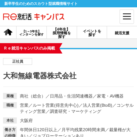
新卒学生のためのスカウト型就職情報サイト
【4年生】
イベントを
【1～3年生】
採用情報を
就活支援
インターンを探す
探す
会員登録
ログイン
探す
Ｒｅ就活キャンパスのみ掲載
会員ID・パスワードを忘れた方はこちら
正社員
探す
大和無線電器株式会社
【4年生】
【4年生】
【1～3年生】
採用情報を探す
説明会を探す
インターンを探す
商社（総合）
／
日用品・生活関連機器
／
家電・AV機器
業種
営業
／
ルート営業(得意先中心)
／
法人営業(BtoB)
／
コンサル
職種
ティング営業
／
調査研究・マーケティング
イベントを探す
スカウト
お知らせ
大阪府
本社
年間休日120日以上
／
月平均残業20時間未満
／
裁量権が大
働き方
就活ノウハウ・サポート
きい
／
ジョブローテーションあり
の特徴