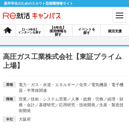
新卒学生のためのスカウト型就職情報サイト
【4年生】
イベントを
【1～3年生】
採用情報を
就活支援
インターンを探す
探す
会員登録
ログイン
探す
会員ID・パスワードを忘れた方はこちら
高圧ガス工業株式会社【東証プライム
探す
上場】
【4年生】
【4年生】
【1～3年生】
電力・ガス・水道・エネルギー
／
化学
／
電気機器・電子機
業種
採用情報を探す
説明会を探す
インターンを探す
器・半導体関連
営業
／
技術・システム営業
／
人事・総務・労務
／
経理・財
職種
務・会計
／
基礎研究
／
応用研究・技術開発
／
生産・製造技
イベントを探す
スカウト
お知らせ
術開発
大阪府
本社
就活ノウハウ・サポート