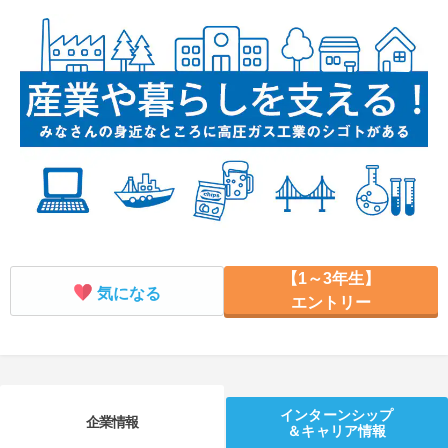
就活支援
就活コラム
就活ノウハウが満載！
お役立ち記事・相談室など
適職診断
就活チャンネル
あなたに合う仕事を診断！
動画で対策講座をチェック
就活ニュースペーパー
よくある質問
就活時事ニュースを更新
不明点があればこちら
【1～3年生】
気になる
エントリー
インターンシップ
企業情報
＆キャリア情報