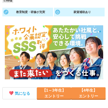
の特徴
就活支援
就活コラム
教育制度・研修が充実
家賃補助あり
就活ノウハウが満載！
お役立ち記事・相談室など
適職診断
就活チャンネル
あなたに合う仕事を診断！
動画で対策講座をチェック
就活ニュースペーパー
よくある質問
就活時事ニュースを更新
不明点があればこちら
【1～3年生】
【4年生】
気になる
エントリー
エントリー