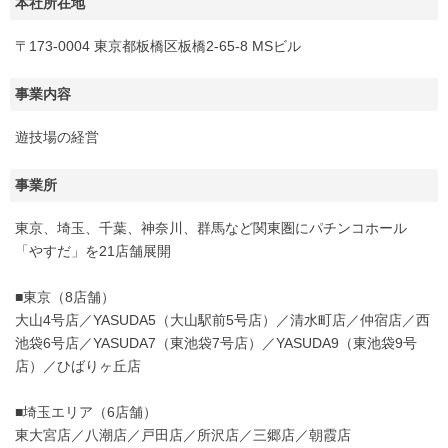
本社所在地
〒173-0004 東京都板橋区板橋2-65-8 MSビル
事業内容
遊技場の経営
事業所
東京、埼玉、千葉、神奈川、群馬など関東圏にパチンコホール
「やすだ」を21店舗展開
■東京（8店舗）
大山4号店／YASUDA5（大山駅前5号店）／清水町店／仲宿店／西
池袋6号店／YASUDA7（東池袋7号店）／YASUDA9（東池袋9号
店）／ひばりヶ丘店
■埼玉エリア（6店舗）
東大宮店／八潮店／戸田店／所沢店／三郷店／朝霞店