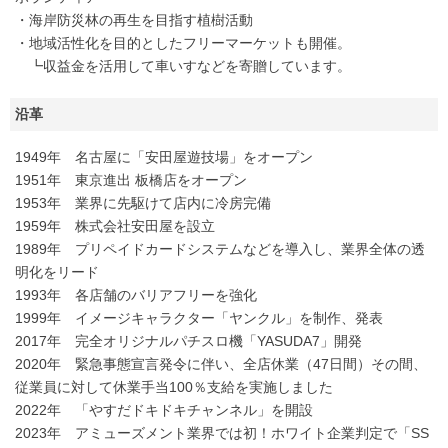
・海岸防災林の再生を目指す植樹活動
・地域活性化を目的としたフリーマーケットも開催。
┗収益金を活用して車いすなどを寄贈しています。
沿革
1949年 名古屋に「安田屋遊技場」をオープン
1951年 東京進出 板橋店をオープン
1953年 業界に先駆けて店内に冷房完備
1959年 株式会社安田屋を設立
1989年 プリペイドカードシステムなどを導入し、業界全体の透
明化をリード
1993年 各店舗のバリアフリーを強化
1999年 イメージキャラクター「ヤンクル」を制作、発表
2017年 完全オリジナルパチスロ機「YASUDA7」開発
2020年 緊急事態宣言発令に伴い、全店休業（47日間）その間、
従業員に対して休業手当100％支給を実施しました
2022年 「やすだドキドキチャンネル」を開設
2023年 アミューズメント業界では初！ホワイト企業判定で「SS