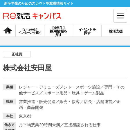
新卒学生のためのスカウト型就職情報サイト
【4年生】
イベントを
【1～3年生】
採用情報を
就活支援
インターンを探す
探す
会員登録
ログイン
探す
会員ID・パスワードを忘れた方はこちら
正社員
探す
株式会社安田屋
【4年生】
【4年生】
【1～3年生】
採用情報を探す
説明会を探す
インターンを探す
レジャー・アミューズメント・スポーツ施設
／
専門・その
業種
他サービス
／
スポーツ用品・玩具・ゲーム製品
営業推進・販売促進
／
販売・接客
／
店長・店舗運営
／
企
職種
イベントを探す
画・商品開発
スカウト
お知らせ
東京都
本社
月平均残業20時間未満
／
直接感謝される仕事
就活ノウハウ・サポート
働き方