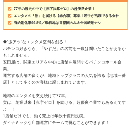
77年の歴史の中で【赤字決算ゼロ】の超優良企業！
エンタメの「熱」を届ける【総合職】募集！若手が活躍できる会社
有給消化率99.8%／勤務地は首都圏のみ＆全国転勤ナシ
◆“激アツ”なエンタメ空間を創る！
パチンコ好きなら、「やすだ」の名前を一度は聞いたことがあるか
もしれません。
安田屋は、関東エリアを中心に店舗を展開するパチンコホール企
業。
運営する店舗の多くが、地域トップクラスの人気を誇る【地域一番
店】として多くのお客様に親しまれています。
地域のエンタメを支え続けて77年。
実は、創業以来【赤字ゼロ】を続ける、超優良企業でもあるんです
よ！！
1店舗だけでも、動く売上は年数十億円規模。
ダイナミックな店舗運営にチームで挑むことができます！