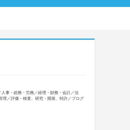
／
人事・総務・労務
／
経理・財務・会計
／
法
管理
／
評価・検査、研究・開発、特許
／
プログ