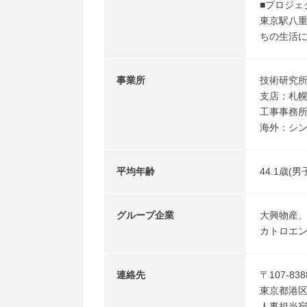
■プロジェ
東京駅八
ちの生活
事業所
技術研究
支店：札
工事事務所
海外：シ
平均年齢
44.1歳(男
グループ企業
大興物産
カトロエ
連絡先
〒107-838
東京都港区元
人事担当