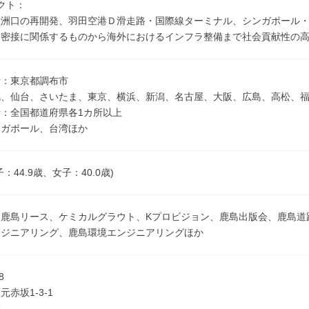
クト：
重洲口の再開発、羽田空港Ｄ滑走路・国際線ターミナル、シンガポール
に密接に関係するものから海外におけるインフラ整備まで社会貢献性の
所：東京都調布市
幌、仙台、さいたま、東京、横浜、新潟、名古屋、大阪、広島、高松、
：全国都道府県各1カ所以上
ンガポール、台湾ほか
子：44.9歳、女子：40.0歳)
、鹿島リース、ケミカルグラウト、Kプロビジョン、鹿島出版会、鹿島道
ンジニアリング、鹿島環境エンジニアリングほか
8
赤坂1-3-1
宛