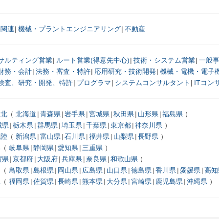
宅関連
機械・プラントエンジニアリング
不動産
サルティング営業
ルート営業(得意先中心)
技術・システム営業
一般
財務・会計
法務・審査・特許
応用研究・技術開発
機械・電機・電子
検査、研究・開発、特許
プログラマ
システムコンサルタント
ITコン
東北
北海道
青森県
岩手県
宮城県
秋田県
山形県
福島県
城県
栃木県
群馬県
埼玉県
千葉県
東京都
神奈川県
北陸
新潟県
富山県
石川県
福井県
山梨県
長野県
部
岐阜県
静岡県
愛知県
三重県
賀県
京都府
大阪府
兵庫県
奈良県
和歌山県
国
鳥取県
島根県
岡山県
広島県
山口県
徳島県
香川県
愛媛県
高知
縄
福岡県
佐賀県
長崎県
熊本県
大分県
宮崎県
鹿児島県
沖縄県