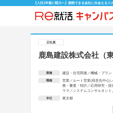
【入社1年後に戦力へ】挑戦できる会社に出会えるス
正社員
鹿島建設株式会社（
建設・住宅関連
／
機械・プラン
業種
営業
／
ルート営業(得意先中心)
職種
務・審査・特許
／
応用研究・技
ラマ
／
システムコンサルタント
東京都
本社