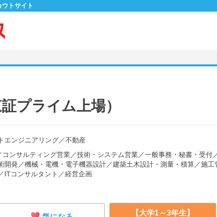
カウトサイト
東証プライム上場）
トエンジニアリング
／
不動産
／
コンサルティング営業
／
技術・システム営業
／
一般事務・秘書・受付
術開発
／
機械・電機・電子機器設計
／
建築土木設計・測量・積算
／
施工
／
ITコンサルタント
／
経営企画
【大学1～3年生】
気になる