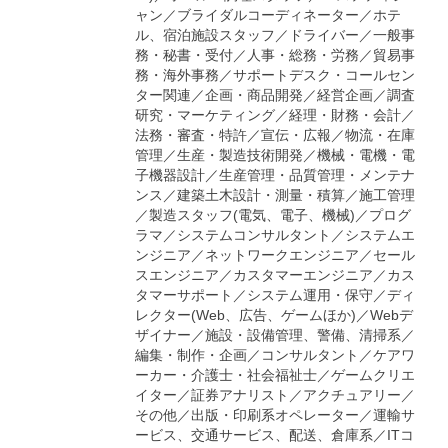
ャン／ブライダルコーディネーター／ホテ
ル、宿泊施設スタッフ／ドライバー／一般事
務・秘書・受付／人事・総務・労務／貿易事
務・海外事務／サポートデスク・コールセン
ター関連／企画・商品開発／経営企画／調査
研究・マーケティング／経理・財務・会計／
法務・審査・特許／宣伝・広報／物流・在庫
管理／生産・製造技術開発／機械・電機・電
子機器設計／生産管理・品質管理・メンテナ
ンス／建築土木設計・測量・積算／施工管理
／製造スタッフ(電気、電子、機械)／プログ
ラマ／システムコンサルタント／システムエ
ンジニア／ネットワークエンジニア／セール
スエンジニア／カスタマーエンジニア／カス
タマーサポート／システム運用・保守／ディ
レクター(Web、広告、ゲームほか)／Webデ
ザイナー／施設・設備管理、警備、清掃系／
編集・制作・企画／コンサルタント／ケアワ
ーカー・介護士・社会福祉士／ゲームクリエ
イター／証券アナリスト／アクチュアリー／
その他／出版・印刷系オペレーター／運輸サ
ービス、交通サービス、配送、倉庫系／ITコ