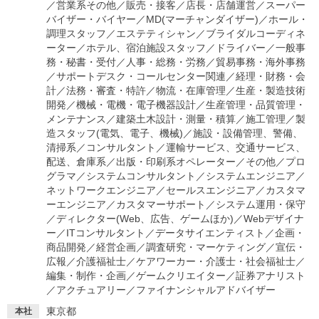
／
営業系その他
／
販売・接客
／
店長・店舗運営
／
スーパー
バイザー・バイヤー
／
MD(マーチャンダイザー)
／
ホール・
就活支援
就活コラム
調理スタッフ
／
エステティシャン
／
ブライダルコーディネ
就活ノウハウが満載！
お役立ち記事・相談室など
ーター
／
ホテル、宿泊施設スタッフ
／
ドライバー
／
一般事
務・秘書・受付
／
人事・総務・労務
／
貿易事務・海外事務
／
サポートデスク・コールセンター関連
／
経理・財務・会
適職診断
就活チャンネル
計
／
法務・審査・特許
／
物流・在庫管理
／
生産・製造技術
あなたに合う仕事を診断！
動画で対策講座をチェック
開発
／
機械・電機・電子機器設計
／
生産管理・品質管理・
メンテナンス
／
建築土木設計・測量・積算
／
施工管理
／
製
就活ニュースペーパー
よくある質問
造スタッフ(電気、電子、機械)
／
施設・設備管理、警備、
清掃系
／
コンサルタント
／
運輸サービス、交通サービス、
就活時事ニュースを更新
不明点があればこちら
配送、倉庫系
／
出版・印刷系オペレーター
／
その他
／
プロ
グラマ
／
システムコンサルタント
／
システムエンジニア
／
ネットワークエンジニア
／
セールスエンジニア
／
カスタマ
ーエンジニア
／
カスタマーサポート
／
システム運用・保守
／
ディレクター(Web、広告、ゲームほか)
／
Webデザイナ
ー
／
ITコンサルタント
／
データサイエンティスト
／
企画・
商品開発
／
経営企画
／
調査研究・マーケティング
／
宣伝・
広報
／
介護福祉士
／
ケアワーカー・介護士・社会福祉士
／
編集・制作・企画
／
ゲームクリエイター
／
証券アナリスト
／
アクチュアリー
／
ファイナンシャルアドバイザー
東京都
本社