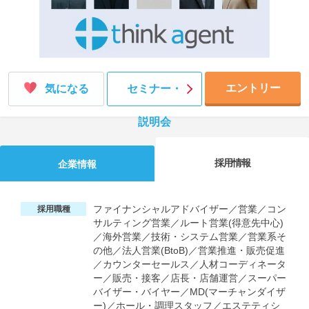
エントリー
気になる
セミナー・
説明会
採用情報
企業情報
ファイナンシャルアドバイザー／営業／コン
採用職種
サルティング営業／ルート営業(得意先中心)
／海外営業／技術・システム営業／営業系そ
の他／法人営業(BtoB)／営業推進・販売促進
／カウンターセールス／人材コーディネータ
ー／販売・接客／店長・店舗運営／スーパー
バイザー・バイヤー／MD(マーチャンダイザ
ー)／ホール・調理スタッフ／エステティシ