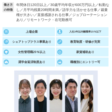
年間休日120日以上
／
30歳平均年収が600万円以上
／
転勤な
働き方
し
／
月平均残業20時間未満
／
語学力を活かせる仕事
／
裁量
の特徴
権が大きい
／
直接感謝される仕事
／
ジョブローテーション
あり
／
リモートワーク・在宅勤務可
上場企業
入社3年以内離職率15％以下
シェアトップクラス事業あり
教育制度・研修が充実
女性管理職20％以上
家賃補助あり
奨学金返済制度あり
職種別にエントリー可