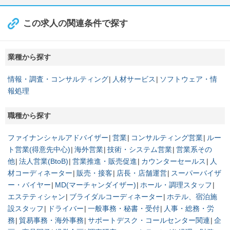
この求人の関連条件で探す
業種から探す
情報・調査・コンサルティング
人材サービス
ソフトウェア・情
報処理
職種から探す
ファイナンシャルアドバイザー
営業
コンサルティング営業
ルー
ト営業(得意先中心)
海外営業
技術・システム営業
営業系その
他
法人営業(BtoB)
営業推進・販売促進
カウンターセールス
人
材コーディネーター
販売・接客
店長・店舗運営
スーパーバイザ
ー・バイヤー
MD(マーチャンダイザー)
ホール・調理スタッフ
エステティシャン
ブライダルコーディネーター
ホテル、宿泊施
設スタッフ
ドライバー
一般事務・秘書・受付
人事・総務・労
務
貿易事務・海外事務
サポートデスク・コールセンター関連
企