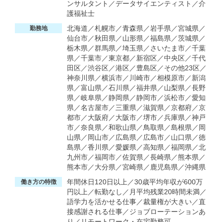
ンサルタント／データサイエンティスト／介
護福祉士
北海道／札幌市／青森県／岩手県／宮城県／
勤務地
仙台市／秋田県／山形県／福島県／茨城県／
栃木県／群馬県／埼玉県／さいたま市／千葉
県／千葉市／東京都／新宿区／中央区／千代
田区／渋谷区／港区／豊島区／その他23区／
神奈川県／横浜市／川崎市／相模原市／新潟
県／富山県／石川県／福井県／山梨県／長野
県／岐阜県／静岡県／静岡市／浜松市／愛知
県／名古屋市／三重県／滋賀県／京都府／京
都市／大阪府／大阪市／堺市／兵庫県／神戸
市／奈良県／和歌山県／鳥取県／島根県／岡
山県／岡山市／広島県／広島市／山口県／徳
島県／香川県／愛媛県／高知県／福岡県／北
九州市／福岡市／佐賀県／長崎県／熊本県／
熊本市／大分県／宮崎県／鹿児島県／沖縄県
年間休日120日以上／30歳平均年収が600万
働き方の特徴
円以上／転勤なし／月平均残業20時間未満／
語学力を活かせる仕事／裁量権が大きい／直
接感謝される仕事／ジョブローテーションあ
り／リモートワーク・在宅勤務可