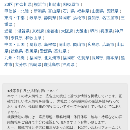
23区
神奈川県
横浜市
川崎市
相模原市
甲信越・北陸
新潟県
富山県
石川県
福井県
山梨県
長野県
東海・中部
岐阜県
静岡県
静岡市
浜松市
愛知県
名古屋市
三
重県
近畿
滋賀県
京都府
京都市
大阪府
大阪市
堺市
兵庫県
神戸
市
奈良県
和歌山県
中国・四国
鳥取県
島根県
岡山県
岡山市
広島県
広島市
山口
県
徳島県
香川県
愛媛県
高知県
九州・沖縄
福岡県
北九州市
福岡市
佐賀県
長崎県
熊本県
熊
本市
大分県
宮崎県
鹿児島県
沖縄県
●検索条件及び掲載内容について
本サイトの求人情報は、広告主の責任に基づき情報を掲載しています。正
確で詳しい求人情報を目指し、 弊社による掲載内容の確認を随時行って
おりますが、掲載情報の内容についてすべてを保証しているわけではあり
ません。
就職活動の際には、雇用形態・勤務時間・休日休暇・給与・待遇などの詳
細情報をご自身で十分に確認して頂きますようお願い致します。
万一、掲載内容と事実に相違があった際は、下記問い合わせフォームより