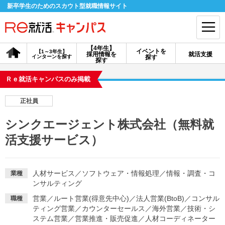
新卒学生のためのスカウト型就職情報サイト
【4年生】
イベントを
【1～3年生】
採用情報を
就活支援
インターンを探す
探す
会員登録
ログイン
探す
Ｒｅ就活キャンパスのみ掲載
会員ID・パスワードを忘れた方はこちら
正社員
探す
シンクエージェント株式会社（無料就
活支援サービス）
【4年生】
【4年生】
【1～3年生】
採用情報を探す
説明会を探す
インターンを探す
人材サービス
／
ソフトウェア・情報処理
／
情報・調査・コ
業種
ンサルティング
イベントを探す
スカウト
お知らせ
営業
／
ルート営業(得意先中心)
／
法人営業(BtoB)
／
コンサル
職種
ティング営業
／
カウンターセールス
／
海外営業
／
技術・シ
就活ノウハウ・サポート
ステム営業
／
営業推進・販売促進
／
人材コーディネーター