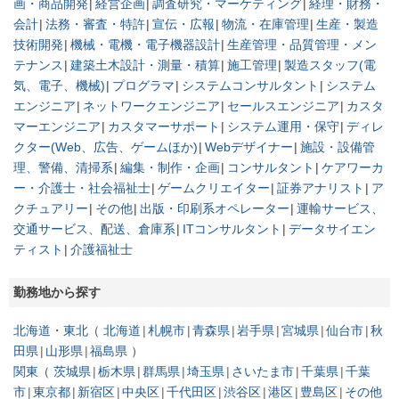
画・商品開発
経営企画
調査研究・マーケティング
経理・財務・
会計
法務・審査・特許
宣伝・広報
物流・在庫管理
生産・製造
技術開発
機械・電機・電子機器設計
生産管理・品質管理・メン
テナンス
建築土木設計・測量・積算
施工管理
製造スタッフ(電
気、電子、機械)
プログラマ
システムコンサルタント
システム
エンジニア
ネットワークエンジニア
セールスエンジニア
カスタ
マーエンジニア
カスタマーサポート
システム運用・保守
ディレ
クター(Web、広告、ゲームほか)
Webデザイナー
施設・設備管
理、警備、清掃系
編集・制作・企画
コンサルタント
ケアワーカ
ー・介護士・社会福祉士
ゲームクリエイター
証券アナリスト
ア
クチュアリー
その他
出版・印刷系オペレーター
運輸サービス、
交通サービス、配送、倉庫系
ITコンサルタント
データサイエン
ティスト
介護福祉士
勤務地から探す
北海道・東北
北海道
札幌市
青森県
岩手県
宮城県
仙台市
秋
田県
山形県
福島県
関東
茨城県
栃木県
群馬県
埼玉県
さいたま市
千葉県
千葉
市
東京都
新宿区
中央区
千代田区
渋谷区
港区
豊島区
その他