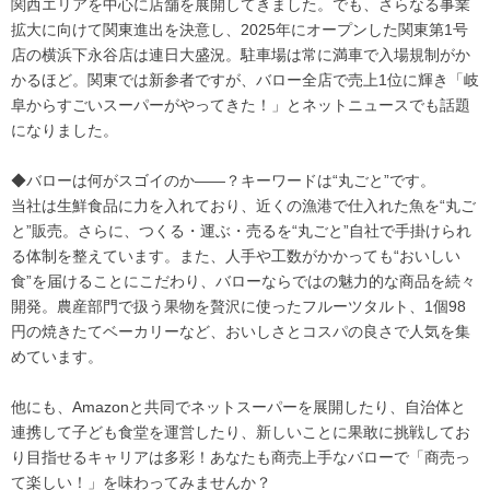
関西エリアを中心に店舗を展開してきました。でも、さらなる事業
拡大に向けて関東進出を決意し、2025年にオープンした関東第1号
店の横浜下永谷店は連日大盛況。駐車場は常に満車で入場規制がか
かるほど。関東では新参者ですが、バロー全店で売上1位に輝き「岐
阜からすごいスーパーがやってきた！」とネットニュースでも話題
になりました。
◆バローは何がスゴイのか――？キーワードは“丸ごと”です。
当社は生鮮食品に力を入れており、近くの漁港で仕入れた魚を“丸ご
と”販売。さらに、つくる・運ぶ・売るを“丸ごと”自社で手掛けられ
る体制を整えています。また、人手や工数がかかっても“おいしい
食”を届けることにこだわり、バローならではの魅力的な商品を続々
開発。農産部門で扱う果物を贅沢に使ったフルーツタルト、1個98
円の焼きたてベーカリーなど、おいしさとコスパの良さで人気を集
めています。
他にも、Amazonと共同でネットスーパーを展開したり、自治体と
連携して子ども食堂を運営したり、新しいことに果敢に挑戦してお
り目指せるキャリアは多彩！あなたも商売上手なバローで「商売っ
て楽しい！」を味わってみませんか？