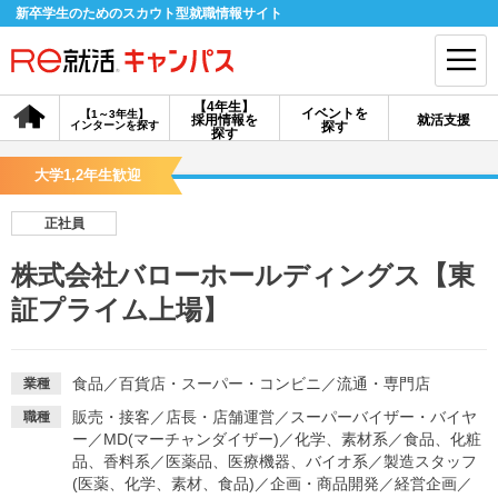
新卒学生のためのスカウト型就職情報サイト
【4年生】
イベントを
【1～3年生】
採用情報を
就活支援
インターンを探す
探す
会員登録
ログイン
探す
大学1,2年生歓迎
会員ID・パスワードを忘れた方はこちら
正社員
探す
株式会社バローホールディングス【東
証プライム上場】
【4年生】
【4年生】
【1～3年生】
採用情報を探す
説明会を探す
インターンを探す
食品
／
百貨店・スーパー・コンビニ
／
流通・専門店
業種
イベントを探す
スカウト
お知らせ
販売・接客
／
店長・店舗運営
／
スーパーバイザー・バイヤ
職種
ー
／
MD(マーチャンダイザー)
／
化学、素材系
／
食品、化粧
品、香料系
／
医薬品、医療機器、バイオ系
／
製造スタッフ
就活ノウハウ・サポート
(医薬、化学、素材、食品)
／
企画・商品開発
／
経営企画
／