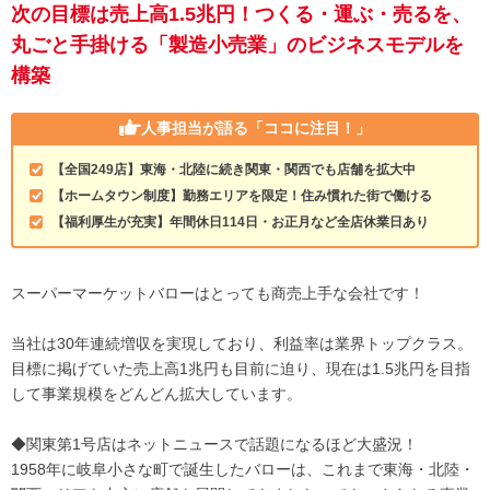
次の目標は売上高1.5兆円！つくる・運ぶ・売るを、
丸ごと手掛ける「製造小売業」のビジネスモデルを
構築
人事担当が語る
「ココに注目！」
【全国249店】東海・北陸に続き関東・関西でも店舗を拡大中
【ホームタウン制度】勤務エリアを限定！住み慣れた街で働ける
【福利厚生が充実】年間休日114日・お正月など全店休業日あり
スーパーマーケットバローはとっても商売上手な会社です！
当社は30年連続増収を実現しており、利益率は業界トップクラス。
目標に掲げていた売上高1兆円も目前に迫り、現在は1.5兆円を目指
して事業規模をどんどん拡大しています。
◆関東第1号店はネットニュースで話題になるほど大盛況！
1958年に岐阜小さな町で誕生したバローは、これまで東海・北陸・