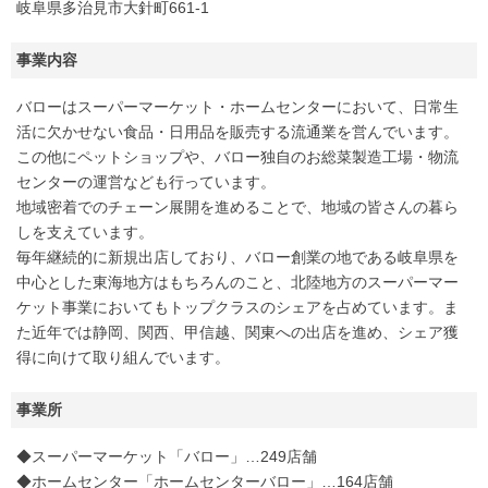
岐阜県多治見市大針町661-1
事業内容
バローはスーパーマーケット・ホームセンターにおいて、日常生
活に欠かせない食品・日用品を販売する流通業を営んでいます。
この他にペットショップや、バロー独自のお総菜製造工場・物流
センターの運営なども行っています。
地域密着でのチェーン展開を進めることで、地域の皆さんの暮ら
しを支えています。
毎年継続的に新規出店しており、バロー創業の地である岐阜県を
中心とした東海地方はもちろんのこと、北陸地方のスーパーマー
ケット事業においてもトップクラスのシェアを占めています。ま
た近年では静岡、関西、甲信越、関東への出店を進め、シェア獲
得に向けて取り組んでいます。
事業所
◆スーパーマーケット「バロー」…249店舗
◆ホームセンター「ホームセンターバロー」…164店舗