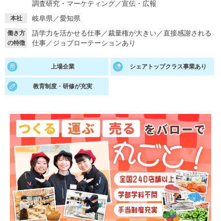
調査研究・マーケティング
／
宣伝・広報
就活支援
就活コラム
岐阜県／愛知県
本社
就活ノウハウが満載！
お役立ち記事・相談室など
語学力を活かせる仕事
／
裁量権が大きい
／
直接感謝される
働き方
仕事
／
ジョブローテーションあり
の特徴
適職診断
就活チャンネル
上場企業
シェアトップクラス事業あり
あなたに合う仕事を診断！
動画で対策講座をチェック
教育制度・研修が充実
就活ニュースペーパー
よくある質問
就活時事ニュースを更新
不明点があればこちら