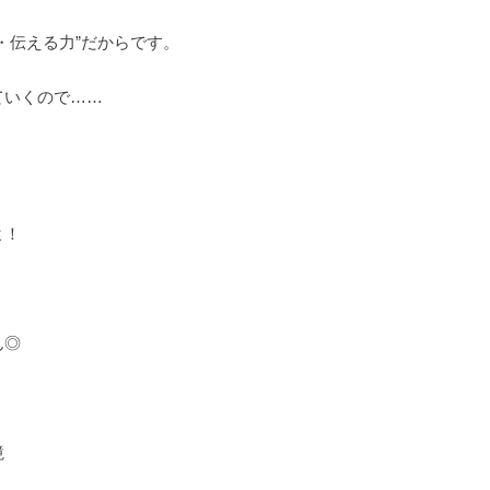
・伝える力”だからです。
ていくので……
」
よ！
」
ん◎
境