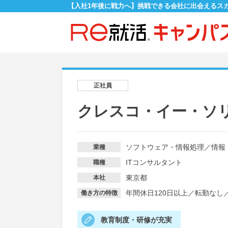
【入社1年後に戦力へ】挑戦できる会社に出会えるス
正社員
クレスコ・イー・ソ
ソフトウェア・情報処理
／
情報
業種
ITコンサルタント
職種
東京都
本社
年間休日120日以上
／
転勤なし
働き方の特徴
教育制度・研修が充実