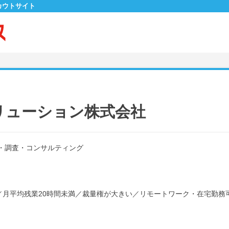
カウトサイト
リューション株式会社
・調査・コンサルティング
／
月平均残業20時間未満
／
裁量権が大きい
／
リモートワーク・在宅勤務