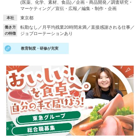
(医薬、化学、素材、食品)
／
企画・商品開発
／
調査研究・
マーケティング
／
宣伝・広報
／
編集・制作・企画
就活支援
就活コラム
東京都
本社
就活ノウハウが満載！
お役立ち記事・相談室など
転勤なし
／
月平均残業20時間未満
／
直接感謝される仕事
／
働き方
ジョブローテーションあり
の特徴
適職診断
就活チャンネル
あなたに合う仕事を診断！
動画で対策講座をチェック
教育制度・研修が充実
就活ニュースペーパー
よくある質問
就活時事ニュースを更新
不明点があればこちら