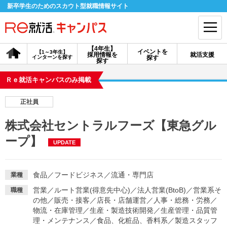
新卒学生のためのスカウト型就職情報サイト
【4年生】
イベントを
【1～3年生】
採用情報を
就活支援
インターンを探す
探す
会員登録
ログイン
探す
Ｒｅ就活キャンパスのみ掲載
会員ID・パスワードを忘れた方はこちら
正社員
探す
株式会社セントラルフーズ【東急グル
ープ】
UPDATE
【4年生】
【4年生】
【1～3年生】
採用情報を探す
説明会を探す
インターンを探す
食品
／
フードビジネス
／
流通・専門店
業種
イベントを探す
スカウト
お知らせ
営業
／
ルート営業(得意先中心)
／
法人営業(BtoB)
／
営業系そ
職種
の他
／
販売・接客
／
店長・店舗運営
／
人事・総務・労務
／
物流・在庫管理
／
生産・製造技術開発
／
生産管理・品質管
就活ノウハウ・サポート
理・メンテナンス
／
食品、化粧品、香料系
／
製造スタッフ