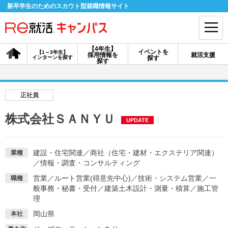
新卒学生のためのスカウト型就職情報サイト
【4年生】
イベントを
【1～3年生】
採用情報を
就活支援
インターンを探す
探す
会員登録
ログイン
探す
会員ID・パスワードを忘れた方はこちら
正社員
探す
株式会社ＳＡＮＹＵ
UPDATE
【4年生】
【4年生】
【1～3年生】
採用情報を探す
説明会を探す
インターンを探す
建設・住宅関連
／
商社（住宅・建材・エクステリア関連）
業種
／
情報・調査・コンサルティング
営業
／
ルート営業(得意先中心)
／
技術・システム営業
／
一
職種
イベントを探す
般事務・秘書・受付
／
スカウト
建築土木設計・測量・積算
お知らせ
／
施工管
理
岡山県
本社
就活ノウハウ・サポート