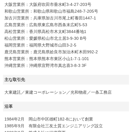
大阪営業所：大阪府吹田市垂水町3-4-27-203号
和歌山営業所：和歌山県和歌山市福島248-7-205号
加古川営業所：兵庫県加古川市尾上町養田1447-1
広島営業所：広島県東広島市西条末広町5-53
高松営業所：香川県高松市木太町3844番地1
松山営業所：愛媛県松山市北土居3-9-30 B号
福岡営業所：福岡県大野城市山田3-2-5
鹿児島営業所：鹿児島県姶良市加治木町木田992-2
熊本営業所：熊本県熊本市東区小山1-7-1-101
沖縄営業所：沖縄県宜野湾市真志喜3-8-3 3F
主な取引先
大東建託／東建コーポレーション／光和物産／一条工務店
沿革
1984年2月 岡山市中区雄町182-8において創業
1985年9月 有限会社三友土質エンジニアリング設立