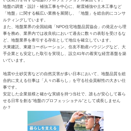
地盤の調査・設計・補強工事を中心に、耐震補強や土木工事など
「地盤」に関する幅広い業務を展開し、「地盤」を総合的にコンサ
ルティングしています。
また、地盤業界の全国組織「NPO住宅地盤品質協会」の発足から理
事を務め、業界内では改良杭において過去に数々の表彰を受けるな
ど、地盤業界を牽引する存在として地位を確立しています。
大東建託、東建コーポレーション、住友不動産ハウジングなど、大
手企業とも安定した取引を実現し、設立41年の着実な経営基盤を築
いています。
地震や土砂災害などの自然災害が多い日本において、地盤品質を総
合的に支える仕事は「人々の暮らし」を守る社会貢献性の大きい仕
事です。
安定した企業規模と確かな実績を持つ当社で、誰もが安心して暮ら
せる日常を創る“地盤のプロフェッショナル”として成長しません
か？