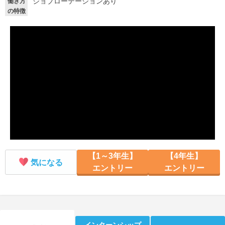
ジョブローテーションあり
働き方
の特徴
就活支援
就活コラム
就活ノウハウが満載！
お役立ち記事・相談室など
適職診断
就活チャンネル
あなたに合う仕事を診断！
動画で対策講座をチェック
就活ニュースペーパー
よくある質問
就活時事ニュースを更新
不明点があればこちら
【1～3年生】
【4年生】
気になる
エントリー
エントリー
インターンシップ