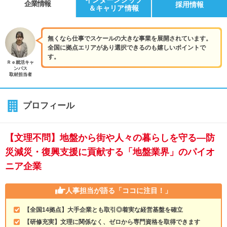
企業情報
採用情報
＆キャリア情報
無くなら仕事でスケールの大きな事業を展開されています。
全国に拠点エリアがあり選択できるのも嬉しいポイントで
す。
Ｒｅ就活キャ
ンパス
取材担当者
プロフィール
【文理不問】地盤から街や人々の暮らしを守る―防
災減災・復興支援に貢献する「地盤業界」のパイオ
ニア企業
人事担当が語る
「ココに注目！」
【全国14拠点】大手企業とも取引◎着実な経営基盤を確立
【研修充実】文理に関係なく、ゼロから専門資格を取得できます