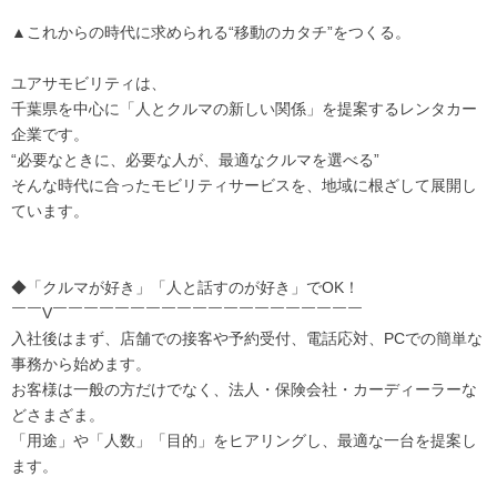
▲これからの時代に求められる“移動のカタチ”をつくる。
ユアサモビリティは、
千葉県を中心に「人とクルマの新しい関係」を提案するレンタカー
企業です。
“必要なときに、必要な人が、最適なクルマを選べる”
そんな時代に合ったモビリティサービスを、地域に根ざして展開し
ています。
◆「クルマが好き」「人と話すのが好き」でOK！
￣￣V￣￣￣￣￣￣￣￣￣￣￣￣￣￣￣￣￣￣￣￣
入社後はまず、店舗での接客や予約受付、電話応対、PCでの簡単な
事務から始めます。
お客様は一般の方だけでなく、法人・保険会社・カーディーラーな
どさまざま。
「用途」や「人数」「目的」をヒアリングし、最適な一台を提案し
ます。