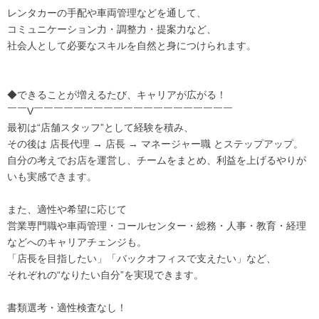
レンタカーの手配や車両管理などを通して、
コミュニケーション力・調整力・提案力など、
社会人として必要なスキルを自然と身につけられます。
◆できることが増えるたび、キャリアが広がる！
￣￣V￣￣￣￣￣￣￣￣￣￣￣￣￣￣￣￣￣￣￣￣
最初は“店舗スタッフ”として経験を積み、
その後は 店長代理 → 店長 → マネージャー職 とステップアップ。
自分の考えでお店を運営し、チームをまとめ、利益を上げるやりが
いも実感できます。
また、適性や希望に応じて
営業専門職や車両管理・コールセンター・総務・人事・教育・経理
などへのキャリアチェンジも。
「店長を目指したい」「バックオフィスで支えたい」など、
それぞれの“なりたい自分”を実現できます。
書類選考・適性検査なし！