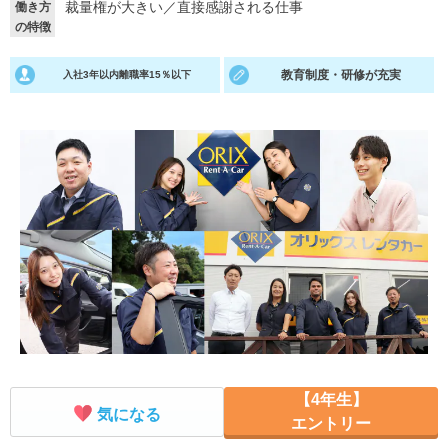
裁量権が大きい
／
直接感謝される仕事
働き方
の特徴
就活支援
就活コラム
就活ノウハウが満載！
お役立ち記事・相談室など
教育制度・研修が充実
入社3年以内離職率15％以下
適職診断
就活チャンネル
あなたに合う仕事を診断！
動画で対策講座をチェック
就活ニュースペーパー
よくある質問
就活時事ニュースを更新
不明点があればこちら
【4年生】
気になる
エントリー