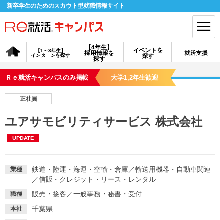
新卒学生のためのスカウト型就職情報サイト
【4年生】
イベントを
【1～3年生】
採用情報を
就活支援
インターンを探す
探す
会員登録
ログイン
探す
Ｒｅ就活キャンパスのみ掲載
大学1,2年生歓迎
会員ID・パスワードを忘れた方はこちら
正社員
探す
ユアサモビリティサービス 株式会社
UPDATE
【4年生】
【4年生】
【1～3年生】
採用情報を探す
説明会を探す
インターンを探す
鉄道・陸運・海運・空輸・倉庫
／
輸送用機器・自動車関連
業種
／
信販・クレジット・リース・レンタル
イベントを探す
スカウト
お知らせ
販売・接客
／
一般事務・秘書・受付
職種
千葉県
本社
就活ノウハウ・サポート