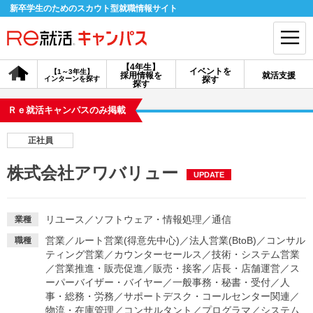
新卒学生のためのスカウト型就職情報サイト
【4年生】
イベントを
【1～3年生】
採用情報を
就活支援
インターンを探す
探す
会員登録
ログイン
探す
Ｒｅ就活キャンパスのみ掲載
会員ID・パスワードを忘れた方はこちら
正社員
探す
株式会社アワバリュー
UPDATE
【4年生】
【4年生】
【1～3年生】
採用情報を探す
説明会を探す
インターンを探す
リユース
／
ソフトウェア・情報処理
／
通信
業種
営業
／
ルート営業(得意先中心)
／
法人営業(BtoB)
／
コンサル
職種
ティング営業
／
カウンターセールス
／
技術・システム営業
イベントを探す
スカウト
お知らせ
／
営業推進・販売促進
／
販売・接客
／
店長・店舗運営
／
ス
ーパーバイザー・バイヤー
／
一般事務・秘書・受付
／
人
事・総務・労務
／
サポートデスク・コールセンター関連
／
就活ノウハウ・サポート
物流・在庫管理
／
コンサルタント
／
プログラマ
／
システム