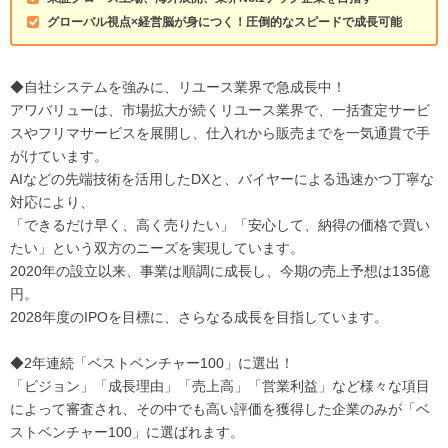
グローバル視点×経営脳が身につく！圧倒的なスピードで成長可能
◆自社システムを強みに、リユース業界で急成長中！
アワバリューは、市場拡大が続くリユース業界で、一括査定サービ
スやフリマサービスを展開し、仕入れから販売までを一気通貫で手
がけています。
AIなどの先端技術を活用したDXと、バイヤーによる迅速かつ丁寧な
対応により、
「できるだけ早く、高く売りたい」「安心して、納得の価格で買い
たい」という双方のニーズを実現しています。
2020年の設立以来、事業は順調に成長し、今期の売上予想は135億
円。
2028年度のIPOを目標に、さらなる成長を目指しています。
◆2年連続「ベストベンチャー100」に選出！
「ビジョン」「成長理由」「売上高」「営業利益」など様々な項目
によって審査され、その中でも高い評価を獲得した企業のみが「ベ
ストベンチャー100」に選ばれます。