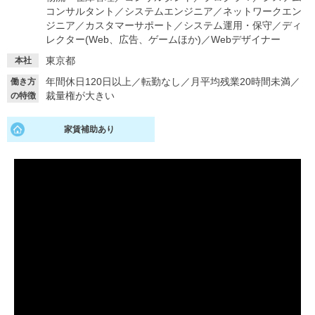
コンサルタント
／
システムエンジニア
／
ネットワークエン
就活支援
就活コラム
ジニア
／
カスタマーサポート
／
システム運用・保守
／
ディ
レクター(Web、広告、ゲームほか)
／
Webデザイナー
就活ノウハウが満載！
お役立ち記事・相談室など
東京都
本社
適職診断
就活チャンネル
年間休日120日以上
／
転勤なし
／
月平均残業20時間未満
／
働き方
裁量権が大きい
の特徴
あなたに合う仕事を診断！
動画で対策講座をチェック
就活ニュースペーパー
よくある質問
家賃補助あり
就活時事ニュースを更新
不明点があればこちら