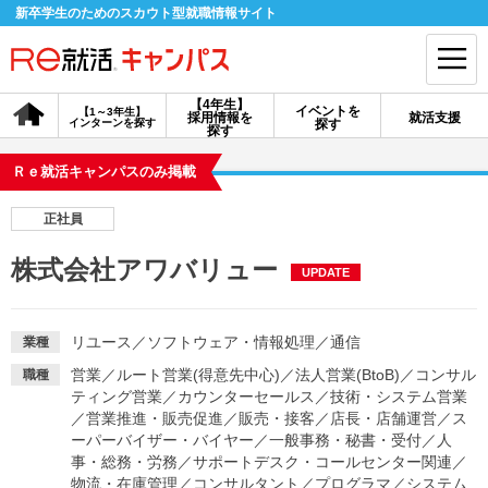
新卒学生のためのスカウト型就職情報サイト
【4年生】
イベントを
【1～3年生】
採用情報を
就活支援
インターンを探す
探す
会員登録
ログイン
探す
Ｒｅ就活キャンパスのみ掲載
会員ID・パスワードを忘れた方はこちら
正社員
探す
株式会社アワバリュー
UPDATE
【4年生】
【4年生】
【1～3年生】
採用情報を探す
説明会を探す
インターンを探す
リユース
／
ソフトウェア・情報処理
／
通信
業種
営業
／
ルート営業(得意先中心)
／
法人営業(BtoB)
／
コンサル
職種
ティング営業
／
カウンターセールス
／
技術・システム営業
イベントを探す
スカウト
お知らせ
／
営業推進・販売促進
／
販売・接客
／
店長・店舗運営
／
ス
ーパーバイザー・バイヤー
／
一般事務・秘書・受付
／
人
事・総務・労務
／
サポートデスク・コールセンター関連
／
就活ノウハウ・サポート
物流・在庫管理
／
コンサルタント
／
プログラマ
／
システム