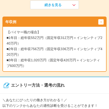
事業理解やビジネスマナーを学んだ後、OJTで実務をスタート
続きを見る
します。
OJT終了後は、お客様対応や業者との調整・交渉も担当しま
す。
年収例
↓
《入社3年目》
【バイヤー職の場合】
担当案件を安定して成果につなげられるようになった後は、
■1年目：総年収552万円（固定年収312万円＋インセンティブ2
より難易度の高い案件や重要顧客を担当。
40万円）
加えて、後輩の育成やサポートもお任せします。
■2年目：総年収756万円（固定年収336万円＋インセンティブ4
自分の成果だけでなくチーム全体の成果を最大化する役割へ
20万円）
■3年目：総年収1,020万円（固定年収420万円＋インセンティ
ブ600万円）
エントリー方法・選考の流れ
＼あなたにぴったりの働き方がわかる！／
以下のリンクからあなたの適性診断を受けることができます！