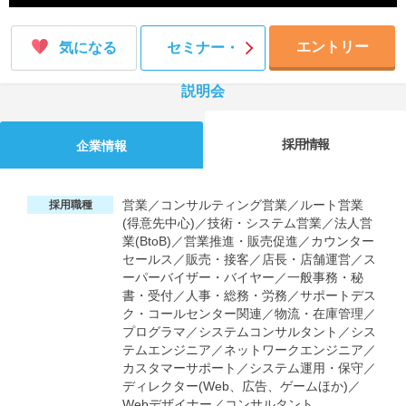
エントリー
気になる
セミナー・
説明会
採用情報
企業情報
営業／コンサルティング営業／ルート営業
採用職種
(得意先中心)／技術・システム営業／法人営
業(BtoB)／営業推進・販売促進／カウンター
セールス／販売・接客／店長・店舗運営／ス
ーパーバイザー・バイヤー／一般事務・秘
書・受付／人事・総務・労務／サポートデス
ク・コールセンター関連／物流・在庫管理／
プログラマ／システムコンサルタント／シス
テムエンジニア／ネットワークエンジニア／
カスタマーサポート／システム運用・保守／
ディレクター(Web、広告、ゲームほか)／
Webデザイナー／コンサルタント