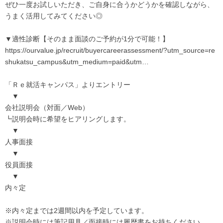
ぜひ一度お試しいただき、ご自身に合うかどうかを確認しながら、
うまく活用してみてください◎
▼適性診断【そのまま面談のご予約が1分で可能！】
https://ourvalue.jp/recruit/buyercareerassessment/?utm_source=re
shukatsu_campus&utm_medium=paid&utm…
「Ｒｅ就活キャンパス」よりエントリー
▼
会社説明会（対面／Web）
┗説明会時に希望をヒアリングします。
▼
人事面接
▼
役員面接
▼
内々定
※内々定までは2週間以内を予定しています。
※説明会時には筆記用具／面接時には履歴書をお持ちください。