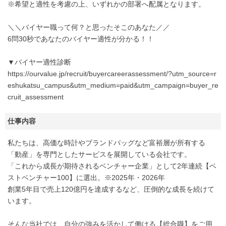
※希望と適性を考慮の上、いずれかの部署へ配属となります。
＼＼バイヤー職って何？と思ったそこのあなた／／
6問30秒であなたのバイヤー適性が分かる！！
▼バイヤー適性診断
https://ourvalue.jp/recruit/buyercareerassessment/?utm_source=r
eshukatsu_campus&utm_medium=paid&utm_campaign=buyer_re
cruit_assessment
仕事内容
私たちは、高価な時計やブランドバッグなど富裕層が所有する
「動産」を専門としたサービスを展開している会社です。
「これから成長が期待されるベンチャー企業」として2年連続【ベ
ストベンチャー100】に選出。※2025年・2026年
創業5年目で売上120億円を達成するなど、圧倒的な成長を続けて
います。
そんな当社では、自分の強みを活かして働ける【総合職】をご用