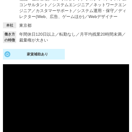
コンサルタント
／
システムエンジニア
／
ネットワークエン
就活支援
就活コラム
ジニア
／
カスタマーサポート
／
システム運用・保守
／
ディ
レクター(Web、広告、ゲームほか)
／
Webデザイナー
就活ノウハウが満載！
お役立ち記事・相談室など
東京都
本社
適職診断
就活チャンネル
年間休日120日以上
／
転勤なし
／
月平均残業20時間未満
／
働き方
裁量権が大きい
の特徴
あなたに合う仕事を診断！
動画で対策講座をチェック
就活ニュースペーパー
よくある質問
家賃補助あり
就活時事ニュースを更新
不明点があればこちら