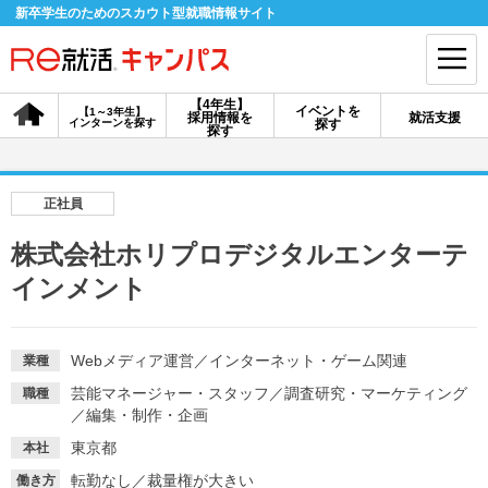
新卒学生のためのスカウト型就職情報サイト
【4年生】
イベントを
【1～3年生】
採用情報を
就活支援
インターンを探す
探す
会員登録
ログイン
探す
会員ID・パスワードを忘れた方はこちら
正社員
探す
株式会社ホリプロデジタルエンターテ
インメント
【4年生】
【4年生】
【1～3年生】
採用情報を探す
説明会を探す
インターンを探す
Webメディア運営
／
インターネット・ゲーム関連
業種
芸能マネージャー・スタッフ
／
調査研究・マーケティング
職種
イベントを探す
スカウト
お知らせ
／
編集・制作・企画
東京都
本社
就活ノウハウ・サポート
転勤なし
／
裁量権が大きい
働き方