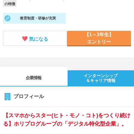
の特徴
就活支援
就活コラム
教育制度・研修が充実
就活ノウハウが満載！
お役立ち記事・相談室など
適職診断
就活チャンネル
【1～3年生】
気になる
エントリー
あなたに合う仕事を診断！
動画で対策講座をチェック
就活ニュースペーパー
よくある質問
就活時事ニュースを更新
不明点があればこちら
インターンシップ
企業情報
＆キャリア情報
プロフィール
【スマホからスター(ヒト・モノ・コト)をつくり続け
る】ホリプログループの「デジタル特化型企業」。