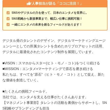
人事担当が語る
「ココに注目！」
SNSやデジタルの力を使って、日本のエンタメを世界に。
SNS戦略から新規事業まで、幅広い仕事に挑戦可能！
一緒にエンタメの未来を創るフィールドがあります！
デジタル発のタレントのデザイン、デジタルマーケティングエージ
ェンシーとしての所属タレントを含めたホリプロアセットの活用、
デジタルに最適化されたコンテンツ制作を展開しています。
■VISON：スマホからスター(ヒト・モノ・コト)をつくり続ける
■MISSION：エンタメ×マーケティングで原石を磨き続ける
私たちは、すべてを”原石”（ヒト・モノ・コト）として捉え、新た
な価値を創造していく。
■たくさんの挑戦フィールド。
当社では、エンタメを支える仕事がたくさんあります。
【マネジメント事業部】タレントの活動を裏側からサポートし、SN
S戦略やブランディングも担当