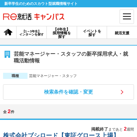
新卒学生のためのスカウト型就職情報サイト
【4年生】
イベントを
【1～3年生】
採用情報を
就活支援
インターンを探す
探す
会員登録
ログイン
探す
会員ID・パスワードを忘れた方はこちら
芸能マネージャー・スタッフの新卒採用求人・就
職活動情報
探す
芸能マネージャー・スタッフ
職種
【4年生】
【4年生】
【1～3年生】
採用情報を探す
説明会を探す
インターンを探す
検索条件を確認・変更
2
全
件
イベントを探す
スカウト
お知らせ
2
掲載終了
まであと
週間
就活ノウハウ・サポート
株式会社ブシロード【東証グロース上場】