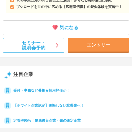
TCG事業は海外60ヵ国以上に展開！さらなる海外進出に挑む
ブシロードを世の中に広める【広報宣伝職】の疑似体験を実施中！
気になる
セミナー・
エントリー
説明会予約
注目企業
受付・事務など募集★採用枠僅か！
【ホワイト企業認定】後悔しない就職先へ！
定着率95%！健康優良企業・銀の認定企業