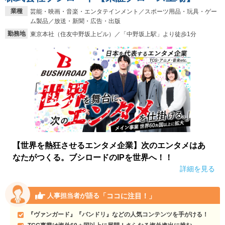
業種
芸能・映画・音楽・エンタテインメント／スポーツ用品・玩具・ゲー
就活支援
就活コラム
ム製品／放送・新聞・広告・出版
就活ノウハウが満載！
お役立ち記事・相談室など
勤務地
東京本社（住友中野坂上ビル）／「中野坂上駅」より徒歩1分
適職診断
就活チャンネル
あなたに合う仕事を診断！
動画で対策講座をチェック
就活ニュースペーパー
よくある質問
就活時事ニュースを更新
不明点があればこちら
【世界を熱狂させるエンタメ企業】次のエンタメはあ
なたがつくる。ブシロードのIPを世界へ！！
詳細を見る
「ココに注目！」
人事担当者が語る
『ヴァンガード』『バンドリ』などの人気コンテンツを手がける！