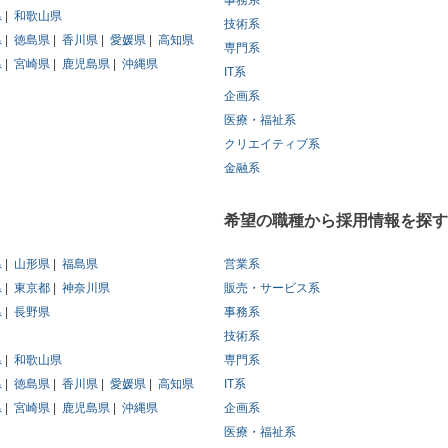
事務系
県
和歌山県
技術系
県
徳島県
香川県
愛媛県
高知県
専門系
県
宮崎県
鹿児島県
沖縄県
IT系
企画系
医療・福祉系
クリエイティブ系
金融系
希望の職種から採用情報を探す
県
山形県
福島県
営業系
県
東京都
神奈川県
販売・サービス系
県
長野県
事務系
技術系
県
和歌山県
専門系
県
徳島県
香川県
愛媛県
高知県
IT系
県
宮崎県
鹿児島県
沖縄県
企画系
医療・福祉系