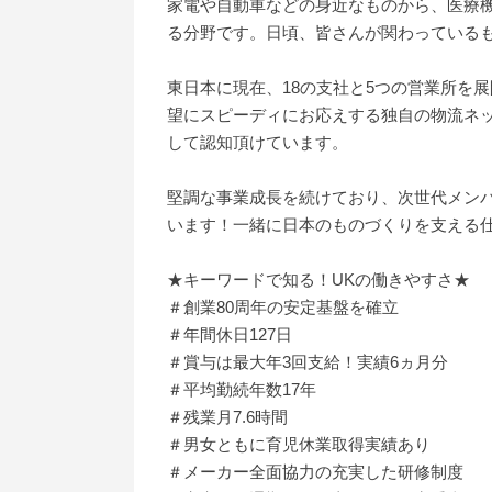
家電や自動車などの身近なものから、医療
る分野です。日頃、皆さんが関わっている
東日本に現在、18の支社と5つの営業所を
望にスピーディにお応えする独自の物流ネ
して認知頂けています。
堅調な事業成長を続けており、次世代メンバ
います！一緒に日本のものづくりを支える
★キーワードで知る！UKの働きやすさ★
＃創業80周年の安定基盤を確立
＃年間休日127日
＃賞与は最大年3回支給！実績6ヵ月分
＃平均勤続年数17年
＃残業月7.6時間
＃男女ともに育児休業取得実績あり
＃メーカー全面協力の充実した研修制度