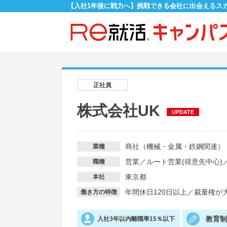
【入社1年後に戦力へ】挑戦できる会社に出会えるス
正社員
株式会社UK
UPDATE
商社（機械・金属・鉄鋼関連）
業種
営業
／
ルート営業(得意先中心)
職種
東京都
本社
年間休日120日以上
／
裁量権が
働き方の特徴
教育
入社3年以内離職率15％以下