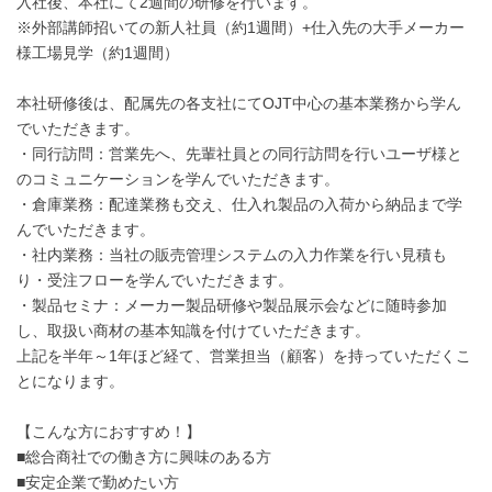
入社後、本社にて2週間の研修を行います。
※外部講師招いての新人社員（約1週間）+仕入先の大手メーカー
様工場見学（約1週間）
本社研修後は、配属先の各支社にてOJT中心の基本業務から学ん
でいただきます。
・同行訪問：営業先へ、先輩社員との同行訪問を行いユーザ様と
のコミュニケーションを学んでいただきます。
・倉庫業務：配達業務も交え、仕入れ製品の入荷から納品まで学
んでいただきます。
・社内業務：当社の販売管理システムの入力作業を行い見積も
り・受注フローを学んでいただきます。
・製品セミナ：メーカー製品研修や製品展示会などに随時参加
し、取扱い商材の基本知識を付けていただきます。
上記を半年～1年ほど経て、営業担当（顧客）を持っていただくこ
とになります。
【こんな方におすすめ！】
■総合商社での働き方に興味のある方
■安定企業で勤めたい方