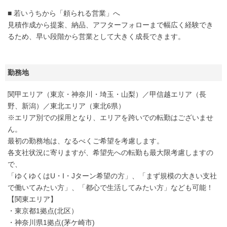
■ 若いうちから「頼られる営業」へ
見積作成から提案、納品、アフターフォローまで幅広く経験でき
るため、早い段階から営業として大きく成長できます。
勤務地
関甲エリア（東京・神奈川・埼玉・山梨）／甲信越エリア（長
野、新潟）／東北エリア（東北6県）
※エリア別での採用となり、エリアを跨いでの転勤はございませ
ん。
最初の勤務地は、なるべくご希望を考慮します。
各支社状況に寄りますが、希望先への転勤も最大限考慮しますの
で、
「ゆくゆくはU・I・Jターン希望の方」、「まず規模の大きい支社
で働いてみたい方」、「都心で生活してみたい方」なども可能！
【関東エリア】
・東京都1拠点(北区）
・神奈川県1拠点(茅ケ崎市)