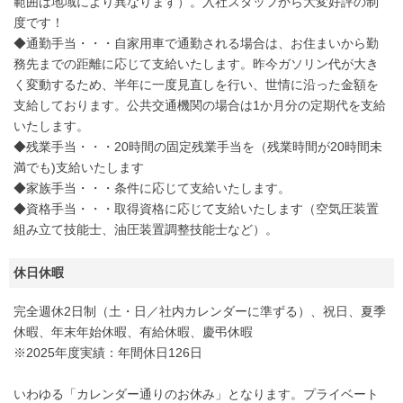
範囲は地域により異なります）。入社スタッフから大変好評の制
度です！
◆通勤手当・・・自家用車で通勤される場合は、お住まいから勤
務先までの距離に応じて支給いたします。昨今ガソリン代が大き
く変動するため、半年に一度見直しを行い、世情に沿った金額を
支給しております。公共交通機関の場合は1か月分の定期代を支給
いたします。
◆残業手当・・・20時間の固定残業手当を（残業時間が20時間未
満でも)支給いたします
◆家族手当・・・条件に応じて支給いたします。
◆資格手当・・・取得資格に応じて支給いたします（空気圧装置
組み立て技能士、油圧装置調整技能士など）。
休日休暇
完全週休2日制（土・日／社内カレンダーに準ずる）、祝日、夏季
休暇、年末年始休暇、有給休暇、慶弔休暇
※2025年度実績：年間休日126日
いわゆる「カレンダー通りのお休み」となります。プライベート