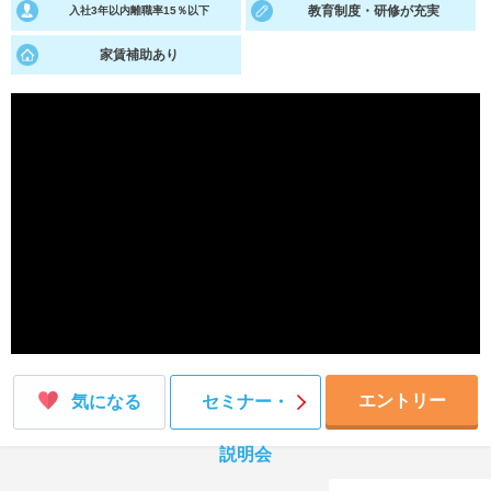
教育制度・研修が充実
入社3年以内離職率15％以下
就活支援
就活コラム
家賃補助あり
就活ノウハウが満載！
お役立ち記事・相談室など
適職診断
就活チャンネル
あなたに合う仕事を診断！
動画で対策講座をチェック
就活ニュースペーパー
よくある質問
就活時事ニュースを更新
不明点があればこちら
エントリー
気になる
セミナー・
説明会