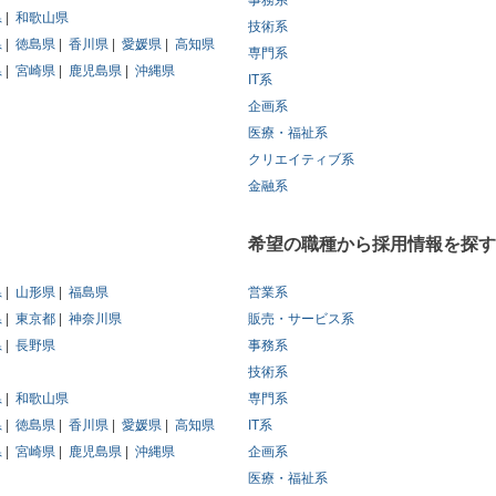
事務系
県
和歌山県
技術系
県
徳島県
香川県
愛媛県
高知県
専門系
県
宮崎県
鹿児島県
沖縄県
IT系
企画系
医療・福祉系
クリエイティブ系
金融系
希望の職種から採用情報を探す
県
山形県
福島県
営業系
県
東京都
神奈川県
販売・サービス系
県
長野県
事務系
技術系
県
和歌山県
専門系
県
徳島県
香川県
愛媛県
高知県
IT系
県
宮崎県
鹿児島県
沖縄県
企画系
医療・福祉系