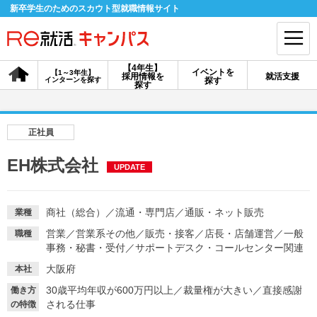
新卒学生のためのスカウト型就職情報サイト
【4年生】
イベントを
【1～3年生】
採用情報を
就活支援
インターンを探す
探す
会員登録
ログイン
探す
会員ID・パスワードを忘れた方はこちら
正社員
探す
EH株式会社
UPDATE
【4年生】
【4年生】
【1～3年生】
採用情報を探す
説明会を探す
インターンを探す
商社（総合）
／
流通・専門店
／
通販・ネット販売
業種
営業
／
営業系その他
／
販売・接客
／
店長・店舗運営
／
一般
職種
事務・秘書・受付
／
サポートデスク・コールセンター関連
イベントを探す
スカウト
お知らせ
大阪府
本社
30歳平均年収が600万円以上
／
裁量権が大きい
／
直接感謝
働き方
される仕事
就活ノウハウ・サポート
の特徴