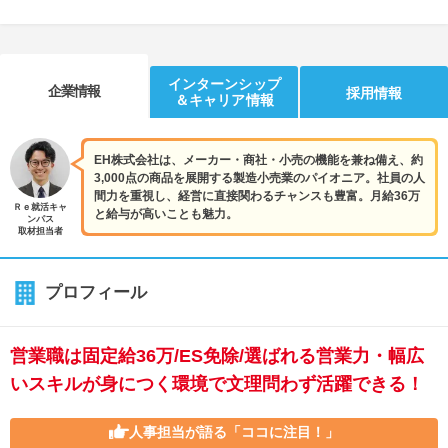
インターンシップ
企業情報
採用情報
＆キャリア情報
EH株式会社は、メーカー・商社・小売の機能を兼ね備え、約
3,000点の商品を展開する製造小売業のパイオニア。社員の人
間力を重視し、経営に直接関わるチャンスも豊富。月給36万
Ｒｅ就活キャ
と給与が高いことも魅力。
ンパス
取材担当者
プロフィール
営業職は固定給36万/ES免除/選ばれる営業力・幅広
いスキルが身につく環境で文理問わず活躍できる！
人事担当が語る
「ココに注目！」