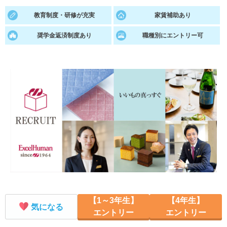
教育制度・研修が充実
家賃補助あり
就活支援
就活コラム
就活ノウハウが満載！
お役立ち記事・相談室など
奨学金返済制度あり
職種別にエントリー可
適職診断
就活チャンネル
あなたに合う仕事を診断！
動画で対策講座をチェック
就活ニュースペーパー
よくある質問
就活時事ニュースを更新
不明点があればこちら
【1～3年生】
【4年生】
気になる
エントリー
エントリー