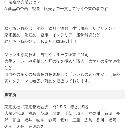
Q.製造小売業とは？
A.商品の企画、製造、販売まで一貫して行う企業の事です！
────────
取り扱い商品は、食品、飲料、酒類、生活用品、サプリメント、
家電製品、化粧品、健康、インテリア、服飾雑貨など
取り扱い商品数は、およそ3000種以上！
ジャンルを問わず、自社やグループ企業に加え、
大手メーカーや卓越した匠の技を極めた職人、大学との産学連携
など、
国内外の多くの知恵を力を集結して「いいもの真っすぐ」（高品
質）をテーマに幅広い商品を取扱っております。
事業所
東京支社／東京都港区虎ノ門2-5-5 櫻ビル5階
店舗／宮城、福島、茨城、群馬、千葉、埼玉、神奈川、新潟、長
野、富山、福井、岐阜、静岡、愛知、三重、広島、香川、福岡、
佐賀、大分、鹿児島等