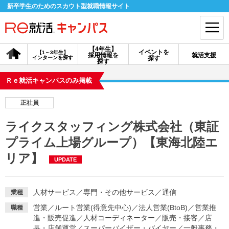
新卒学生のためのスカウト型就職情報サイト
【4年生】
イベントを
【1～3年生】
採用情報を
就活支援
インターンを探す
探す
会員登録
ログイン
探す
Ｒｅ就活キャンパスのみ掲載
会員ID・パスワードを忘れた方はこちら
正社員
探す
ライクスタッフィング株式会社（東証
プライム上場グループ）【東海北陸エ
【4年生】
【4年生】
【1～3年生】
採用情報を探す
説明会を探す
インターンを探す
リア】
UPDATE
イベントを探す
スカウト
お知らせ
人材サービス
／
専門・その他サービス
／
通信
業種
営業
／
ルート営業(得意先中心)
／
法人営業(BtoB)
／
営業推
職種
進・販売促進
／
人材コーディネーター
／
販売・接客
／
店
就活ノウハウ・サポート
長・店舗運営
／
スーパーバイザー・バイヤー
／
一般事務・