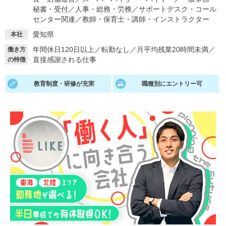
秘書・受付
／
人事・総務・労務
／
サポートデスク・コール
就活支援
就活コラム
センター関連
／
教師・保育士・講師・インストラクター
就活ノウハウが満載！
お役立ち記事・相談室など
愛知県
本社
年間休日120日以上
／
転勤なし
／
月平均残業20時間未満
／
働き方
適職診断
就活チャンネル
直接感謝される仕事
の特徴
あなたに合う仕事を診断！
動画で対策講座をチェック
教育制度・研修が充実
職種別にエントリー可
就活ニュースペーパー
よくある質問
就活時事ニュースを更新
不明点があればこちら