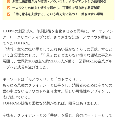
創業以来蓄積された技術・ノウハウと、クライアントとの信頼関係
一人ひとりの能力や適性を活かし、可能性を引き出す教育制度
「働く意志を支援する」という考え方に基づく、働きやすい環境
1900年の創業以来、印刷技術を進化させると同時に、マーケティン
グ・IT・クリエイティブなど、さまざまな知識・ノウハウを蓄積し
てきたTOPPAN。
「情報・文化の担い手としてふれあい豊かなくらしに貢献」すると
いう企業理念のもと、「印刷」にとどまらない様々な領域に事業を
展開し、世界約160拠点で約51,000人が働く、業界No.1の企業グル
ープへと成長を遂げました。
キーワードは「モノつくり」と「コトつくり」。
あらゆる業種のクライアントと仕事をし、消費者のために今までの
世の中にないモノやコトを創り出す。新しい可能性をデザインし、
広げ続けていく。
TOPPANの技術と柔軟な発想があれば、限界はありません。
今後も、クライアントとの「共創」を通じ、真のパートナーとして