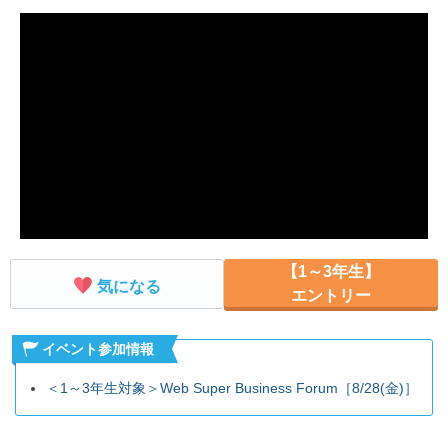
就活支援
就活コラム
就活ノウハウが満載！
お役立ち記事・相談室など
適職診断
就活チャンネル
あなたに合う仕事を診断！
動画で対策講座をチェック
就活ニュースペーパー
よくある質問
就活時事ニュースを更新
不明点があればこちら
【1～3年生】
気になる
エントリー
イベント参加情報
＜1～3年生対象＞Web Super Business Forum［8/28(金)］