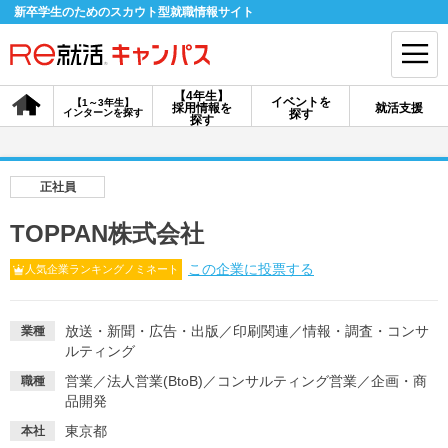
新卒学生のためのスカウト型就職情報サイト
【4年生】
イベントを
【1～3年生】
採用情報を
就活支援
インターンを探す
探す
会員登録
ログイン
探す
会員ID・パスワードを忘れた方はこちら
正社員
探す
TOPPAN株式会社
この企業に投票する
人気企業ランキングノミネート
【4年生】
【4年生】
【1～3年生】
採用情報を探す
説明会を探す
インターンを探す
放送・新聞・広告・出版
／
印刷関連
／
情報・調査・コンサ
業種
ルティング
イベントを探す
スカウト
お知らせ
営業
／
法人営業(BtoB)
／
コンサルティング営業
／
企画・商
職種
品開発
就活ノウハウ・サポート
東京都
本社